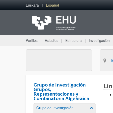
Saltar al contenido principal
Euskara
Español
Perfiles
Estudios
Estructura
Investigación
Grupo de Investigación
Lín
Grupos,
Representaciones y
Combinatoria Algebraica
Grupo de Investigación
Mostrar/ocult