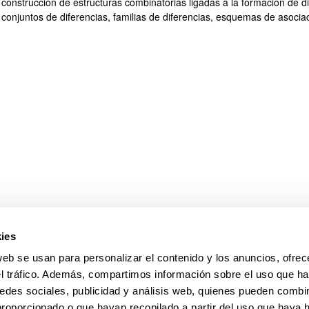
construcción de estructuras combinatorias ligadas a la formación de di
conjuntos de diferencias, familias de diferencias, esquemas de asociaci
ar subpáginas
ies
web se usan para personalizar el contenido y los anuncios, ofrec
el tráfico. Además, compartimos información sobre el uso que ha
edes sociales, publicidad y análisis web, quienes pueden combin
proporcionado o que hayan recopilado a partir del uso que haya