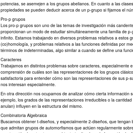
potencias, se asemejen a los grupos abelianos. En cuanto a las clas
propiedades se pueden deducir acerca de un p-grupo si fijamos el nú
Pro-p grupos
Los pro-p grupos son uno de las temas de investigación más candente
proporcionan un modo de estudiar simultáneamente una familia de p-
infinito. Estamos trabajando en diversos problemas relativos a estos g
ar subpáginas
(co)homología, y problemas relativos a las funciones definidas por me
términos de indeterminadas, algo similar a cuando se define una func
Caracteres
ar subpáginas
Trabajamos en distintos problemas sobre caracteres, especialmente e
comprensión de cuáles son las representaciones de los grupos clásico
satisfactoria para entender cómo son las representaciones de sus p-
nos interesan especialmente.
En otra dirección nos ocupamos de analizar cómo cierta información s
ejemplo, los grados de las representaciones irreducibles o la cantida
anulan) influyen en la estructura del mismo.
Combinatoria Algebraica
ar subpáginas
Buscamos obtener t-diseños, y especialmente 2-diseños, que tengan b
que admitan grupos de automorfismos que actúen regularmente sobre