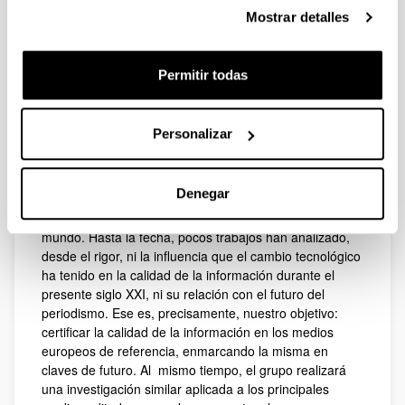
grupo son: medios de comunicación y conflicto,
Mostrar detalles
Periodismo especializado, Gabinetes de Comunicación,
y alfabetización audiovisual o Media Literacy,
Comunicación y Salud, Estudios relacionados con los/as
Permitir todas
profesionales de la información, Seguridad de los/as
periodistas, y Comunicación transmedia. Todas estas
líneas de investigación tienen una evidente actualidad y
todo indica que así seguirá ocurriendo en los próximos
Personalizar
años.
La masiva generalización de las nuevas tecnologías ha
Denegar
provocado cambios drásticos en la oferta de la práctica
totalidad de los medios de comunicación en todo el
mundo. Hasta la fecha, pocos trabajos han analizado,
desde el rigor, ni la influencia que el cambio tecnológico
ha tenido en la calidad de la información durante el
presente siglo XXI, ni su relación con el futuro del
periodismo. Ese es, precisamente, nuestro objetivo:
certificar la calidad de la información en los medios
europeos de referencia, enmarcando la misma en
claves de futuro. Al mismo tiempo, el grupo realizará
una investigación similar aplicada a los principales