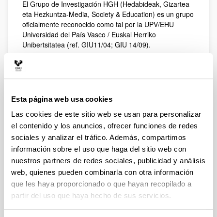
El Grupo de Investigación HGH (Hedabideak, Gizartea
eta Hezkuntza-Media, Society & Education) es un grupo
oficialmente reconocido como tal por la UPV/EHU
Universidad del País Vasco / Euskal Herriko
Unibertsitatea (ref. GIU11/04; GIU 14/09).
Fue creado en 2003 por varios profesores e
investigadores de diferentes Departamentos de nuestra
universidad. Se trata de un grupo firmemente
multidisciplinar porque entiende que sólo desde
Esta página web usa cookies
diferentes perspectivas pueden abordarse con rigor la
búsqueda de soluciones a los interrogantes que hoy
Las cookies de este sitio web se usan para personalizar
tiene planteados la sociedad en su conjunto y el mundo
el contenido y los anuncios, ofrecer funciones de redes
de la comunicación en particular.
sociales y analizar el tráfico. Además, compartimos
En la actualidad, HGH está dirigido por la Profesora
información sobre el uso que haga del sitio web con
Titular Carmen Peñafiel Saiz, del Departamento de
nuestros partners de redes sociales, publicidad y análisis
Periodismo. HGH trabaja en estos momentos en tres
web, quienes pueden combinarla con otra información
líneas de investigación relacionadas entre sí: futuro del
que les haya proporcionado o que hayan recopilado a
periodismo, calidad de la información y medios en
partir del uso que haya hecho de sus servicios.
lenguas minorizadas. Otras líneas de investigación que,
ocasionalmente, también trabaja o ha trabajado el