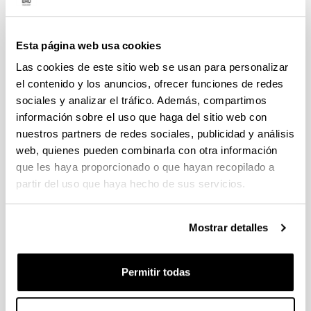
Certificado
manuscrito del
Rector
(Solicitar en la Secretaria General de la
UPV/EHU)
Esta página web usa cookies
Reconocimiento de las firmas de las
Las cookies de este sitio web se usan para personalizar
Autoridades Académicas que expiden el
el contenido y los anuncios, ofrecer funciones de redes
documento, por el
Notario
que conozca las
mismas.
sociales y analizar el tráfico. Además, compartimos
Reconocimiento de la firma del Notario
información sobre el uso que haga del sitio web con
anterior por el Decano del
Colegio
nuestros partners de redes sociales, publicidad y análisis
Notarial
al que pertenezca.
web, quienes pueden combinarla con otra información
Legalización propiamente dicha.
que les haya proporcionado o que hayan recopilado a
Ministerio de Justicia
partir del uso que haya hecho de sus servicios.
Ministerio de Asuntos Exteriores y
de Cooperación
Reconocimiento de las firmas anteriores
Mostrar detalles
Representación Diplomática o
Consular en España
del país donde
deba surtir efecto el documento
Permitir todas
Arriba