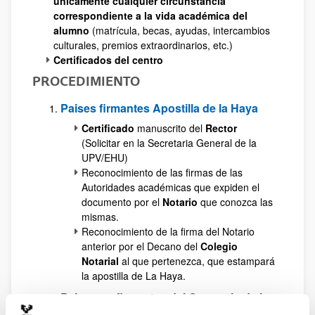
únicamente cualquier circunstancia
correspondiente a la vida académica del
alumno
(matrícula, becas, ayudas, intercambios
culturales, premios extraordinarios, etc.)
Certificados del centro
PROCEDIMIENTO
Paises firmantes Apostilla de la Haya
Certificado
manuscrito del
Rector
(Solicitar en la Secretaria General de la
UPV/EHU)
Reconocimiento de las firmas de las
Autoridades académicas que expiden el
documento por el
Notario
que conozca las
mismas.
Reconocimiento de la firma del Notario
anterior por el Decano del
Colegio
Notarial
al que pertenezca, que estampará
la apostilla de La Haya.
Paises no firmantes del Convenio de la
Haya y firmantes Convenio Andrés Bello