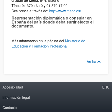
c/ Juan de Mena, nº 4. Madrid
Tfno.: 91 379 16 10 y 91 379 17 00
Cita previa a través de:
http://www.maec.es/
Representación diplomática o consular
en
España del país donde deba surtir efecto el
documento.
Más información en la
página del
Ministerio de
Educación y Formación Profesional.
Arriba
Accesibilidad
EHU
Información legal
Contacto