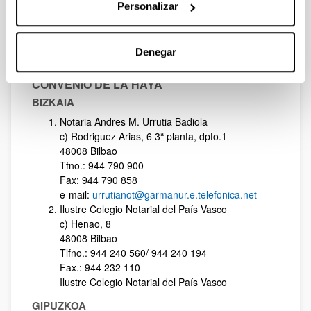
Personalizar
OTROS TITULOS Y DOCUMENTOS
EXPEDIDOS POR LA UPV/EHU
CONVENIO DE LA HAYA
Denegar
NO CONVENIO DE LA HAYA
CONVENIO DE LA HAYA
BIZKAIA
Notaria Andres M. Urrutia Badiola
c) Rodriguez Arias, 6 3ª planta, dpto.1
48008 Bilbao
Tfno.: 944 790 900
Fax: 944 790 858
e-mail:
urrutianot@garmanur.e.telefonica.net
Ilustre Colegio Notarial del País Vasco
c) Henao, 8
48008 Bilbao
Tlfno.: 944 240 560/ 944 240 194
Fax.: 944 232 110
Ilustre Colegio Notarial del País Vasco
GIPUZKOA