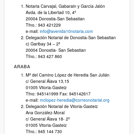
Notaria Carvajal, Gabarain y García Jalón
Avda. de la Libertad 10, 4º
20004 Donostia-San Sebastian
Tfno.: 943 421229
e-mail:
info@avenida10notaria.com
Delegación Notarial de Donostia-San Sebastian
c) Garibay 34 – 2º
20004 Donostia- San Sebastian
Tfno.: 943 427 860
ARABA
Mª del Camino López de Heredia San Julián
c/ General Álava 13,15
01005 Vitoria-Gasteiz
Tfno: 945141999 Fax: 945142617
e-mail:
mclopez-heredia@correonotarial.org
Delegación Notarial de Vitoria-Gasteiz
Ana González-Moral
c/ General Álava 18- 2º
01005 Vitoria-Gasteiz
Tfno.: 945 144 730