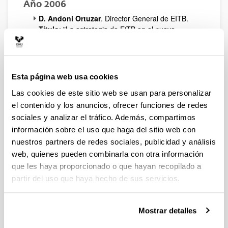
Año 2006
D. Andoni Ortuzar
. Director General de EITB.
Título
: "La estrategia de EiTB en el nuevo
escenario audiovisual".
D. Alberto García Erauzkin
. Consejero Director
General de EUSKALTEL.
Título
: "Euskaltel y las Telecomunicaciones: La
Esta página web usa cookies
creación de un proyecto de empresa en un sector
emergente".
Las cookies de este sitio web se usan para personalizar
D. José María Vázquez Eguskiza
. Presidente de
el contenido y los anuncios, ofrecer funciones de redes
CEBEK.
sociales y analizar el tráfico. Además, compartimos
Título
: La nueva empresa.
información sobre el uso que haga del sitio web con
D. Javier Cornadó
. Director Comercial de
nuestros partners de redes sociales, publicidad y análisis
BODEGAS PATERNINA.
web, quienes pueden combinarla con otra información
Título
: Paternina: cien años en la vanguardia del
que les haya proporcionado o que hayan recopilado a
vino.
D. Gaizka Grajales
. Director General del Grupo
partir del uso que haya hecho de sus servicios.
ALCOR, importante grupo vasco del sector
aeronáutico.
Título
: Grupo Alcor. Crecimiento sostenido y
Mostrar detalles
sinérgico en aeronáutica y automoción.