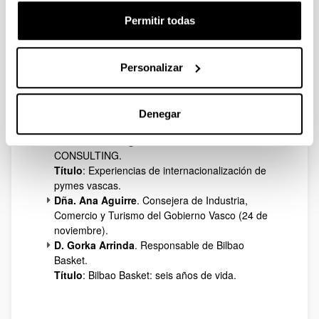
D. Juan José Goñi
. Director General del Instituto
Ibermática de Innovación
Permitir todas
Título
: Factores gerenciales y personales para
impulsar la innovación.
D. José Antonio Rodríguez
. Director del Hotel
Personalizar
Barcelo Nervión y Responsable de la Zona Norte
de la Cadena Barceló.
Título
: Dirección de un hotel de ciudad en
Denegar
tránsito de ciudad industrial a turística.
D. Luis M. Uranga
. Director de MUR
CONSULTING.
Título
: Experiencias de internacionalización de
pymes vascas.
Dña. Ana Aguirre
. Consejera de Industria,
Comercio y Turismo del Gobierno Vasco (24 de
noviembre).
D. Gorka Arrinda
. Responsable de Bilbao
Basket.
Título
: Bilbao Basket: seis años de vida.