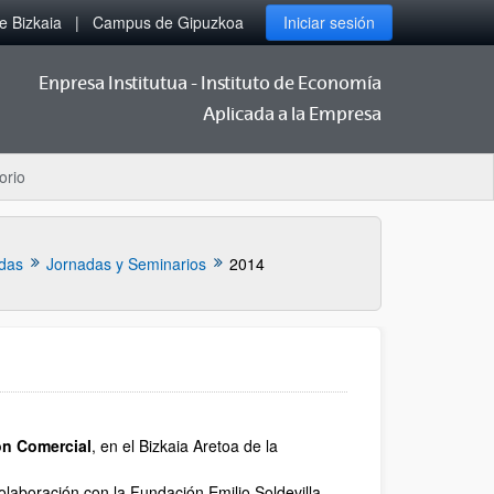
 Bizkaia
Campus de Gipuzkoa
Iniciar sesión
Enpresa Institutua - Instituto de Economía
Aplicada a la Empresa
orio
das
Jornadas y Seminarios
2014
ón Comercial
, en el Bizkaia Aretoa de la
colaboración con la Fundación Emilio Soldevilla