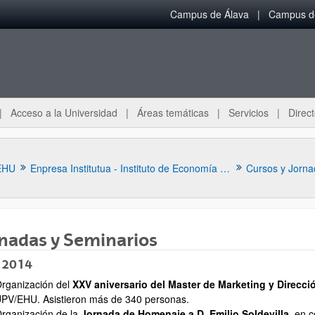
Campus de Álava
Campus de
Acceso a la Universidad
Áreas temáticas
Servicios
Direct
EHU
Enpresa Institutua - Instituto de Economía Aplicada a la Empresa
Cursos y Jorna
nadas y Seminarios
 2014
rganización del
XXV aniversario del Master de Marketing y Direcci
ar subpáginas
PV/EHU. Asistieron más de 340 personas.
rganización de la
Jornada de Homenaje a D. Emilio Soldevilla
, en 