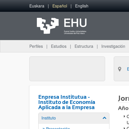
Saltar al contenido principal
Euskara
Español
English
Perfiles
Estudios
Estructura
Investigación
Enpresa Institutua -
Jor
Instituto de Economía
Aplicada a la Empresa
Año
O
Instituto
Mostrar/ocult
U
O
Presentación