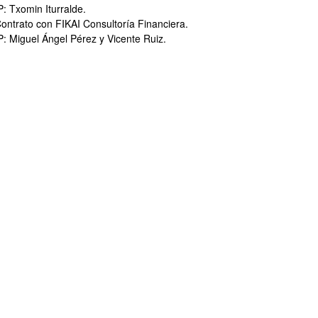
ar subpáginas
P: Txomin Iturralde.
ontrato con FIKAI Consultoría Financiera.
P: Miguel Ángel Pérez y Vicente Ruiz.
ar subpáginas
ar subpáginas