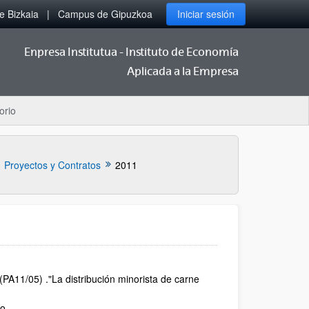
 Bizkaia
Campus de Gipuzkoa
Iniciar sesión
Enpresa Institutua - Instituto de Economía
Aplicada a la Empresa
orio
Proyectos y Contratos
2011
PA11/05) ."La distribución minorista de carne
o.