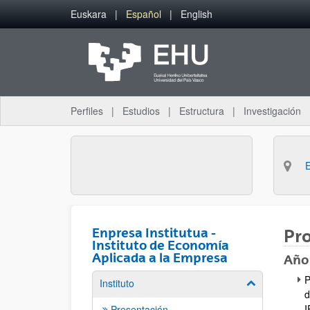
Saltar al contenido principal
Euskara
Español
English
Perfiles
Estudios
Estructura
Investigación
Enpresa Institutua -
Pro
Instituto de Economía
Aplicada a la Empresa
Año
P
Instituto
Mostrar/ocult
d
I
Presentación