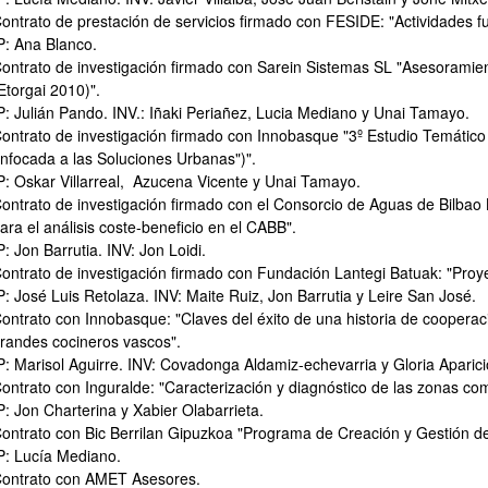
ontrato de prestación de servicios firmado con FESIDE: "Actividades 
P: Ana Blanco.
ontrato de investigación firmado con Sarein Sistemas SL "Asesoramie
Etorgai 2010)".
P: Julián Pando. INV.: Iñaki Periañez, Lucia Mediano y Unai Tamayo.
ontrato de investigación firmado con Innobasque "3º Estudio Temátic
nfocada a las Soluciones Urbanas")".
P: Oskar Villarreal, Azucena Vicente y Unai Tamayo.
ontrato de investigación firmado con el Consorcio de Aguas de Bilbao 
ar subpáginas
ara el análisis coste-beneficio en el CABB".
P: Jon Barrutia. INV: Jon Loidi.
ontrato de investigación firmado con Fundación Lantegi Batuak: "Proy
P: José Luis Retolaza. INV: Maite Ruiz, Jon Barrutia y Leire San José.
ontrato con Innobasque: "Claves del éxito de una historia de cooperac
randes cocineros vascos".
P: Marisol Aguirre. INV: Covadonga Aldamiz-echevarria y Gloria Aparici
ontrato con Inguralde: "Caracterización y diagnóstico de las zonas com
P: Jon Charterina y Xabier Olabarrieta.
ontrato con Bic Berrilan Gipuzkoa "Programa de Creación y Gestión d
P: Lucía Mediano.
ontrato con AMET Asesores.