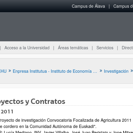
Campus de Álava
Campus de
Acceso a la Universidad
Áreas temáticas
Servicios
Direct
EHU
Enpresa Institutua - Instituto de Economía Aplicada a la Empresa
Investigación
yectos y Contratos
 2011
royecto de investigación Convocatoria Focalizada de Agricultura 2011 (
ar subpáginas
e cordero en la Comunidad Autónoma de Euskadi".
P: Lucía Mediano. INV. Javier Villalba, José Juan Beristain y Jone Mitxe