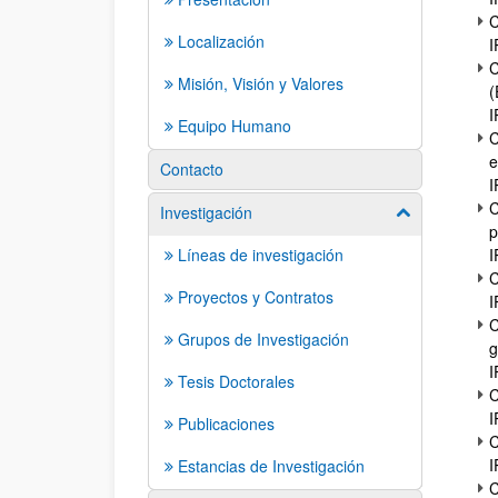
C
Localización
I
C
Misión, Visión y Valores
(
I
Equipo Humano
C
e
Contacto
I
C
Investigación
Mostrar/ocult
p
Líneas de investigación
I
C
Proyectos y Contratos
I
C
Grupos de Investigación
g
I
Tesis Doctorales
C
I
Publicaciones
C
I
Estancias de Investigación
C