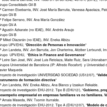
rupo Consolidado GV-B
P Carmen Etxebarria, INV. José María Barrutia, Vanessa Apaolaza, Pat
rupo GV-B
P Felipe Serrano, INV. Ana María González
rupo GV-A
P Agustín Azkarate (no IEAE), INV. Andrés Araujo
rupo GV-B
P Mikel Olazarán (no IEAE), INV. Eneka Albizu
rupo UPV/EHU, "
Dirección de Personas e Innovación
"
ar subpáginas
P Jon Landeta, INV. Jon Barrutia, Jon Charterina, Aitziber Lertxundi, I
rupo UPV/EHU, "
Ethics in Finance and Governance
"
P Leire San José, INV. José Luis Retolaza, Maite Ruiz, Sara Urionaba
rupos Universidad de Barcelona (IP: Alfredo Rocafort) y Universidad d
avier Maqueda
royecto de investigación UNIVERSIDAD SOCIEDAD (US12/07), "
Valid
nstrumento de formación directiva
"
P Jon Landeta, INV. Eneka Albizu, Ana Blanco y Izaskun Rekalde.
royecto de investigación EHU-2012. Tipo B (EHU12/), "
Gobierno, pro
esempeño empresarial en empresas familiares vs no familiares. Va
P Amaia Maseda, INV. Txomin Iturralde.
royecto de investigación EHU-2012. Tipo A (EHU12/07), "
Modelo de c