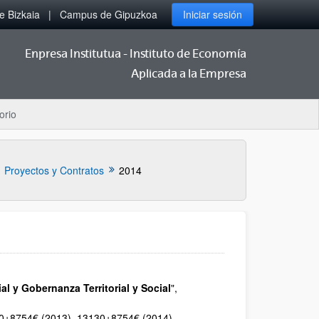
 Bizkaia
Campus de Gipuzkoa
Iniciar sesión
Enpresa Institutua - Instituto de Economía
Aplicada a la Empresa
orio
Proyectos y Contratos
2014
al y Gobernanza Territorial y Social
",
3130+8754€ (2013), 13130+8754€ (2014)