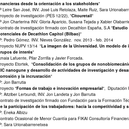
ar subpáginas
inancieras desde la orientación a los stakeholders
"
P Leire San José, INV. José Luis Retolaza, Maite Ruiz, Sara Urionaba
royecto de investigación (PES 12/22), "
Citouretail
"
P Jon Charterina INV. Gloria Aparicio, Susana Tejada y Xabier Olabarri
ontrato de investigación firmado con Decathlon España, S.A "
Estudio 
otenciales de Decathlon Capitol (Bilbao)
"
P: Pedro Gómez. INV. Nieves González. nov. 2013 - feb. 2014
royecto NUPV 13/14 "
La imagen de la Universidad. Un modelo de i
rupos de interés
"
maia Lafuente, Pilar Zorrilla y Javier Forcada.
royecto Etortek, "
Consolidación de los grupos de nonobiomecánica
IC nanogune y desarrollo de actividades de investigación y desar
orrosión y la incrustación
"
P: Jon Barrutia
royecto "
Formas de trabajo e innovación empresarial
", Diputación
ar subpáginas
P: Aitziber Lertxundi, INV. Jon Landeta y Jon Barrutia
ontrato de investigación firmado con Fundación para la Formación Té
e la participación de los trabajadores: hacia la competitividad y 
P: Eneka Albizu
ar subpáginas
ontrato Ocasional de Menor Cuantía para FIKAI Consultoría Financier
P: Sara Urionabarrenetxea