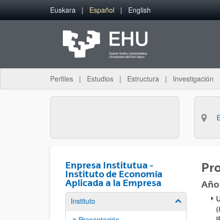
Saltar al contenido principal
Euskara
Español
English
Perfiles
Estudios
Estructura
Investigación
Enpresa Institutua -
Pro
Instituto de Economía
Aplicada a la Empresa
Año
U
Instituto
Mostrar/ocult
(
I
Presentación