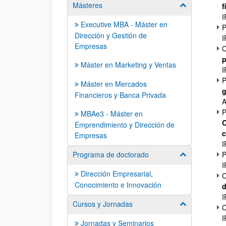
Másteres
Mostrar/ocult
f
I
Executive MBA - Máster en
P
Dirección y Gestión de
I
Empresas
C
p
Máster en Marketing y Ventas
I
P
Máster en Mercados
g
Financieros y Banca Privada
A
P
MBAe3 - Máster en
C
Emprendimiento y Dirección de
c
Empresas
I
Programa de doctorado
P
Mostrar/ocult
I
Dirección Empresarial,
C
Conocimiento e Innovación
d
I
Cursos y Jornadas
Mostrar/ocult
C
I
Jornadas y Seminarios