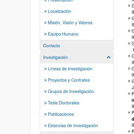
G
Localización
I
G
Misión, Visión y Valores
I
G
Equipo Humano
I
G
Contacto
I
G
Investigación
Mostrar/ocult
I
Líneas de investigación
G
I
Proyectos y Contratos
G
J
Grupos de Investigación
P
i
Tesis Doctorales
I
P
Publicaciones
d
I
Estancias de Investigación
P