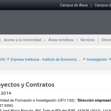
Campus de Álava
Campus de
Acceso a la Universidad
Áreas temáticas
Servicios
Direct
EHU
Enpresa Institutua - Instituto de Economía Aplicada a la Empresa
Investigación
yectos y Contratos
 2014
nidad de Formación e Investigación (UFI11/52), "
Dirección empresari
ar subpáginas
87.535€)
P José María Barrutia, INV. Todo el PDI del IEAE. 43767€ (2012), 1