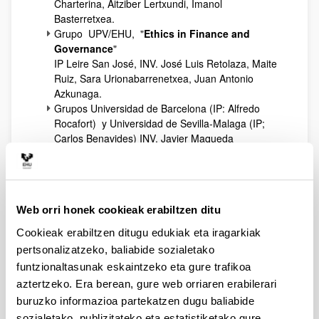
Charterina, Aitziber Lertxundi, Imanol
Basterretxea.
Grupo UPV/EHU, "
Ethics in Finance and
Governance
"
IP Leire San José, INV. José Luis Retolaza, Maite
Ruiz, Sara Urionabarrenetxea, Juan Antonio
Azkunaga.
Grupos Universidad de Barcelona (IP: Alfredo
Rocafort) y Universidad de Sevilla-Malaga (IP;
Carlos Benavides) INV. Javier Maqueda
Proyecto de investigación UNIVERSIDAD
SOCIEDAD (US12/07), "
Validez Social y
Científica del Coaching como instrumento de
formación directiva
"
Web orri honek cookieak erabiltzen ditu
IP Jon Landeta, INV. Eneka Albizu, Ana Blanco y
Izaskun Rekalde.
Cookieak erabiltzen ditugu edukiak eta iragarkiak
Proyecto de investigación EHU-2012. Tipo B
pertsonalizatzeko, baliabide sozialetako
(EHU12/), "
Gobierno, propiedad, orientación
funtzionaltasunak eskaintzeko eta gure trafikoa
emprendedora y desempeño empresarial en
aztertzeko. Era berean, gure web orriaren erabilerari
empresas familiares vs no familiares. Valores
buruzko informazioa partekatzen dugu baliabide
y responsabilidad social corporativa
"
IP Amaia Maseda, INV. Txomin Iturralde.
sozialetako, publizitateko eta estatistiketako gure