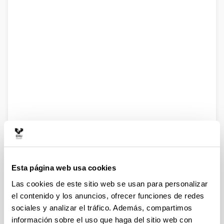
Esta página web usa cookies
Como llegar
Las cookies de este sitio web se usan para personalizar
Con tu propio vehículo
el contenido y los anuncios, ofrecer funciones de redes
Programa tu GPS con las coordenadas 43.27224,-2.958437.
sociales y analizar el tráfico. Además, compartimos
Ten en cuenta que no es fácil aparcar en las cercanias y
información sobre el uso que haga del sitio web con