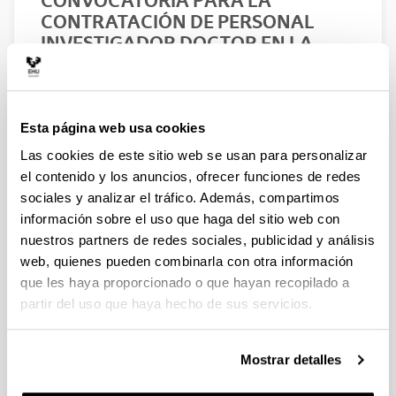
CONVOCATORIA PARA LA
CONTRATACIÓN DE PERSONAL
INVESTIGADOR DOCTOR EN LA
UPV/EHU (2026)
Postdoctoral
Trámite abierto (Plazo de presentación de
Esta página web usa cookies
solicitudes: 03/06/2026 - 25/06/2026 23:59)
Las cookies de este sitio web se usan para personalizar
el contenido y los anuncios, ofrecer funciones de redes
Entidades convocantes
sociales y analizar el tráfico. Además, compartimos
Vicerrectorado de Investigación, - EHU
información sobre el uso que haga del sitio web con
nuestros partners de redes sociales, publicidad y análisis
16/07/2026: Listado provisional de solicitudes
web, quienes pueden combinarla con otra información
admitidas y excluidas para evaluación. Plazo
que les haya proporcionado o que hayan recopilado a
alegaciones: del 17/07/2026 al 30/07/2026
partir del uso que haya hecho de sus servicios.
(ambos incluídos)
Convocatoria
Listados
Resoluciones
Mostrar detalles
Convocatorias anteriores
Datos de contacto