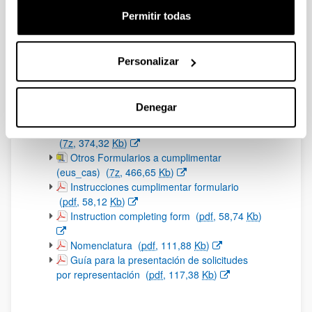
Permitir todas
Documentos
Convocatoria
(Abre una nueva ventana)
Convocatoria (02/06/2026)
(
pdf
, 257,97
Kb
)
Personalizar
(Abre una nueva ventana)
Solicitud (inglés)
(
pdf
, 1,41
Mb
)
(Abre una nueva ventana)
Solicitud (Es)
(
pdf
, 1,67
Mb
)
(Abre una nueva ventana)
Memoria (Es)
(
doc
, 122,50
Kb
)
Denegar
(Abre una nueva ventana)
Memoria (Eng)
(
doc
, 109,50
Kb
)
(Abre una nueva ventana)
Otros Formularios a cumplimentar (eng)
(
7z
, 374,32
Kb
)
(Abre una nueva ventana)
Otros Formularios a cumplimentar
(eus_cas)
(
7z
, 466,65
Kb
)
(Abre una nueva ventana)
Instrucciones cumplimentar formulario
(
pdf
, 58,12
Kb
)
(Abre una nueva ventana)
Instruction completing form
(
pdf
, 58,74
Kb
)
(Abre una nueva ventana)
Nomenclatura
(
pdf
, 111,88
Kb
)
(Abre una nueva ventana)
Guía para la presentación de solicitudes
por representación
(
pdf
, 117,38
Kb
)