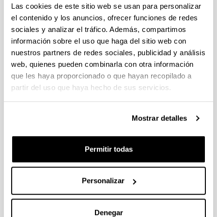
CONVOCATORIA DE AYUDAS A
Las cookies de este sitio web se usan para personalizar
GRUPOS DE INVESTIGACIÓN DE LA
el contenido y los anuncios, ofrecer funciones de redes
UPV/EHU (2022)
sociales y analizar el tráfico. Además, compartimos
Grupo de investigación
información sobre el uso que haga del sitio web con
nuestros partners de redes sociales, publicidad y análisis
Plazo de presentación cerrado: 18/11/2022 -
web, quienes pueden combinarla con otra información
19/12/2022 23:59
que les haya proporcionado o que hayan recopilado a
partir del uso que haya hecho de sus servicios.
28/06/2023- Se ha publicado la Resolución
Definitiva de ayudas concedidas y denegadas
Mostrar detalles
Convocatoria
Listados
Resoluciones
Permitir todas
Convocatorias anteriores
Datos de contacto
Documentos
Convocatoria
(Abre una nueva ventana)
Personalizar
Convocatoria (Publicada 02/11/2022)
(
pdf
,
6,98
Mb
)
(Abre una nueva ventana)
Resolución que modifica las bases de la
convocatoria (Fecha de publicación:
Denegar