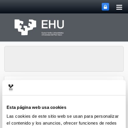
Abri
Saltar al contenido principal
me
prin
Gestión de la
Abrir/cerrar m
Menú
Investigación
Esta página web usa cookies
Las cookies de este sitio web se usan para personalizar
el contenido y los anuncios, ofrecer funciones de redes