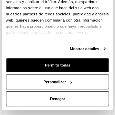
CONVOCATORIA DE AYUDAS A
sociales y analizar el tráfico. Además, compartimos
GRUPOS DE INVESTIGACIÓN DE LA
información sobre el uso que haga del sitio web con
UPV/EHU (2024). MODALIDAD I.
nuestros partners de redes sociales, publicidad y análisis
GRUPOS DE INVESTIGACION
web, quienes pueden combinarla con otra información
UNIVERSITARIOS NUEVOS
que les haya proporcionado o que hayan recopilado a
partir del uso que haya hecho de sus servicios.
Grupo de investigación
20/02/2025: Resolución definitivade ayudas
Mostrar detalles
concedidas y denegadas.
Convocatoria
Listados
Resoluciones
Permitir todas
Convocatorias anteriores
Datos de contacto
Personalizar
Documento
Convocatoria
(Abre una nueva ventana)
Convocatoria
(
pdf
, 316,84
Kb
)
Enlace
Denegar
(Abre una nueva ventana)
Enlace a la aplicación