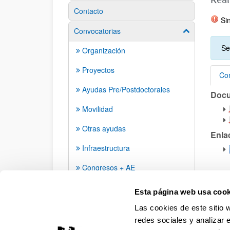
Contacto
Sin
Convocatorias
Mostrar/ocult
Se
Organización
Proyectos
Con
Ayudas Pre/Postdoctorales
Doc
Con
Movilidad
Otras ayudas
Enla
Infraestructura
Congresos + AE
Grupos de investigación
Esta página web usa cook
Las cookies de este sitio 
redes sociales y analizar 