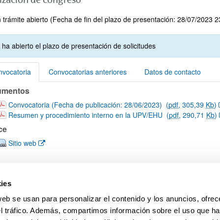
 trámite abierto (Fecha de fin del plazo de presentación: 28/07/2023 2
ar subpáginas
 ha abierto el plazo de presentación de solicitudes
vocatoria
Convocatorias anteriores
Datos de contacto
umentos
vocatoria
(Abre una nueva ventana)
Convocatoria (Fecha de publicación: 28/06/2023)
(
pdf
, 305,39
Kb
)
(Abre una nueva ventana)
Resumen y procedimiento interno en la UPV/EHU
(
pdf
, 290,71
Kb
)
ce
(Abre una nueva ventana)
Sitio web
ies
web se usan para personalizar el contenido y los anuncios, ofrec
el tráfico. Además, compartimos información sobre el uso que ha