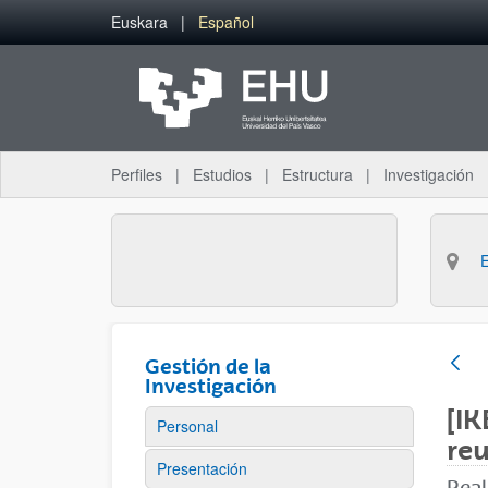
Saltar al contenido principal
Euskara
Español
Perfiles
Estudios
Estructura
Investigación
Gestión de la
Investigación
[IK
Personal
reu
Presentación
Real