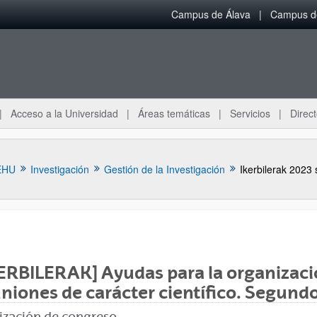
Campus de Álava
Campus de
Acceso a la Universidad
Áreas temáticas
Servicios
Direct
EHU
Investigación
Gestión de la Investigación
Ikerbilerak 2023
ERBILERAK] Ayudas para la organizaci
niones de carácter científico. Segun
ización de congreso