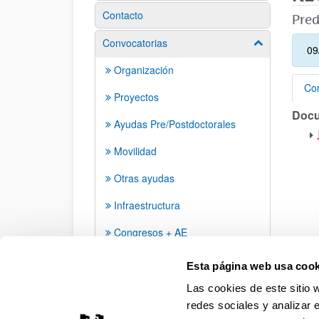
Contacto
Pred
Convocatorias
Mostrar/ocult
09
Organización
Con
Proyectos
Doc
Con
Ayudas Pre/Postdoctorales
Movilidad
Otras ayudas
Infraestructura
Congresos + AE
Grupos de investigación
Esta página web usa cook
Las cookies de este sitio 
redes sociales y analizar 