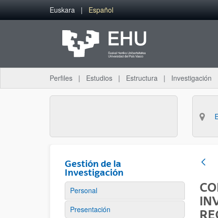
Saltar al contenido principal
Euskara
Español
Perfiles
Estudios
Estructura
Investigación
Gestión de la
Investigación
CO
Personal
IN
Presentación
RE