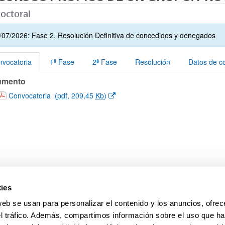
octoral
ar subpáginas
/07/2026: Fase 2. Resolución Definitiva de concedidos y denegados
vocatoria
1ª Fase
2ª Fase
Resolución
Datos de c
umento
vocatoria
(Abre una nueva ventana)
Convocatoria
(
pdf
, 209,45
Kb
)
ies
web se usan para personalizar el contenido y los anuncios, ofrec
el tráfico. Además, compartimos información sobre el uso que ha