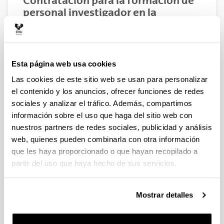
Contratación para la formación de
personal investigador en la
UPV/EHU 2021
Predoctoral
Plazo de presentación cerrado: 08/05/2021 -
Esta página web usa cookies
07/06/2021 23:59
Las cookies de este sitio web se usan para personalizar
Entidades convocantes
el contenido y los anuncios, ofrecer funciones de redes
sociales y analizar el tráfico. Además, compartimos
Vicerrectorado de Investigación, - EHU
información sobre el uso que haga del sitio web con
nuestros partners de redes sociales, publicidad y análisis
Modalidades I y II: se ha publicado Resolución de
web, quienes pueden combinarla con otra información
nuevas concesiones por renuncias y corrección
de errores.
que les haya proporcionado o que hayan recopilado a
partir del uso que haya hecho de sus servicios.
Convocatoria
Modalidades I y II
Mostrar detalles
Modalidad III
Modalidad IV
Convocatorias anteriores
Datos de contacto