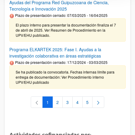
Ayudas del Programa Red Guipuzcoana de Ciencia,
Tecnología e Innovación 2025
Plazo de presentación cerrado: 07/03/2025 - 16/04/2025
El plazo interno para presentar la documentación finaliza el 7
de abril de 2025. Ver Resumen de Procedimiento en la
UPV/EHU publicado.
Programa ELKARTEK 2025: Fase I. Ayudas a la
investigación colaborativa en áreas estratégicas
Plazo de presentación cerrado: 17/12/2024 - 03/03/2025
Se ha publicado la convocatoria. Fechas internas límite para
entrega de documentación: Ver Procedimiento interno
UPV/EHU publicado
1
2
3
4
5
Página
Página
Página
Página
Página
Actividades cofinanciadas por: