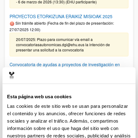
- 6 de marzo de 2026 (13:30) (EHU participante)
PROYECTOS ETORKIZUNA ERAIKIZ MISIOAK 2025
Sin trámite abierto (Fecha de fin del plazo de presentación:
27/07/2025 12:00)
20/07/2025: Plazo para comunicar vía email a
convocatoriasautonomicas.dgi@ehu.eus la intención de
presentar una solicitud a la convocatoria
Convocatoria de ayudas a proyectos de investigación en
enfermedades cardiovasculares de la Fundación Vasca de
Innovación e Investigación Sanitarias, Bioef
Plazo de presentación cerrado: 06/11/2025 - 09/12/2025
Plazo interno EHU envío documentación: hasta el 28/11/2025
Esta página web usa cookies
Las cookies de este sitio web se usan para personalizar
Convocatoria de ayudas a proyectos de investigación y
el contenido y los anuncios, ofrecer funciones de redes
desarrollo en salud 2025
sociales y analizar el tráfico. Además, compartimos
Plazo de presentación cerrado: 15/08/2025 - 15/09/2025
información sobre el uso que haga del sitio web con
14/08/2025 - Plazo para enviar el Anexo II-B Equipo
nuestros partners de redes sociales, publicidad y análisis
investigador del Agente solicitante finaliza el 27 de agosto.