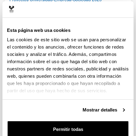
Plazo de presentación cerrado: 23/03/2023 - 21/04/2023
16/11/2023- Publicada la Resolución Definitiva -2023/09/28-
Publicada Segunda Corrección de Errores de la Resolución
Provisional- 2023/09/22 Resolución Provisional de Solicitudes
Esta página web usa cookies
Concedidas y Denegadas 14/07/2023 Se ha publicado el
listado definitivo de solicitudes admitidas para evaluación.
Las cookies de este sitio web se usan para personalizar
11/05/2023 Se ha publicado la relación provisional de
solicitudes admitidas y excluidas para evaluación.
el contenido y los anuncios, ofrecer funciones de redes
sociales y analizar el tráfico. Además, compartimos
Convocatoria de proyectos de investigación UPV/EHU-
información sobre el uso que haga del sitio web con
Fundación Vital Fundazioa 2023
nuestros partners de redes sociales, publicidad y análisis
Plazo de presentación cerrado: 24/02/2023 - 23/03/2023 23:59
web, quienes pueden combinarla con otra información
que les haya proporcionado o que hayan recopilado a
31/05/2023 Se ha publicado la resolución definitiva de las
solitudes concedidas y denegadas.
partir del uso que haya hecho de sus servicios.
1
2
3
4
Mostrar detalles
Página
Página
Página
Página
Permitir todas