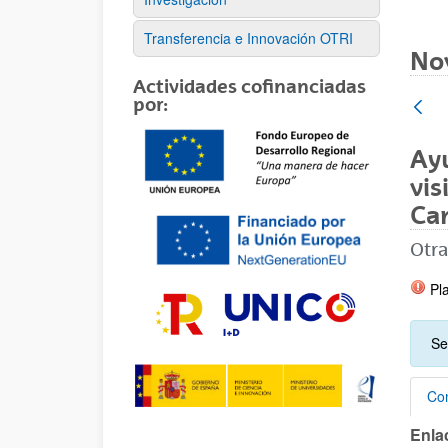
Transferencia e Innovación OTRI
No
Actividades cofinanciadas
por:
Ayu
vis
Ca
Otra
Pla
Se
Con
Enla
Con