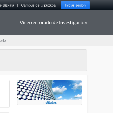
 Bizkaia
Campus de Gipuzkoa
Iniciar sesión
Vicerrectorado de Investigación
orio
Institutos