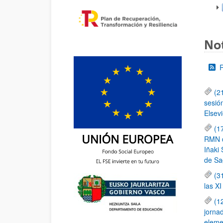
Not
(2
sesió
Elsevi
(1
RMN de
Iñaki 
de Sa
(3
las X
(1
jornad
elemen