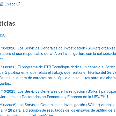
(Abre una nueva ventana)
Enlace
icias
RSS
1/05/2026) Los Servicios Generales de Investigación (SGIker) organiz
n sobre el uso responsable de la IA en investigación, con la colaboraci
er
7/03/2026) El programa de ETB Tecnólopis dedica un espacio al Servic
 Gipuzkoa en el que relata el trabajo que realiza el Técnico del Servi
Santos, a la hora de caracterizar el lúpulo que se utiliza para la elabor
garlup.
1/10/2025) Los Servicios Generales de Investigación (SGIker) participa
I Jornadas de Doctorados en Economía y Empresa de la UPV/EHU
2/06/2025) Los Servicios Generales de Investigación (SGIker) organiza
a nº 28 para la discusión de resultados de los ensayos de aptitud de an
tal orgánico y análisis isotópico