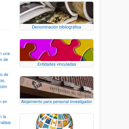
Denominación bibliográfica
an una
ón de
Entidades vinculadas
io de
cio,
ación
n en
Alojamiento para personal investigador
n la
álisis