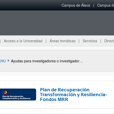
Campus de Álava
Campus de
Acceso a la Universidad
Áreas temáticas
Servicios
Direct
EHU
Ayudas para investigadores o investigadoras visitantes en Clare Hall de la Universidad de Cambridge (2023-2024)
Plan de Recuperación
Transformación y Resiliencia-
Fondos MRR
ar subpáginas