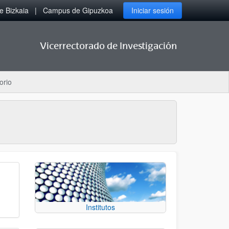
 Bizkaia
Campus de Gipuzkoa
Iniciar sesión
Vicerrectorado de Investigación
orio
Institutos