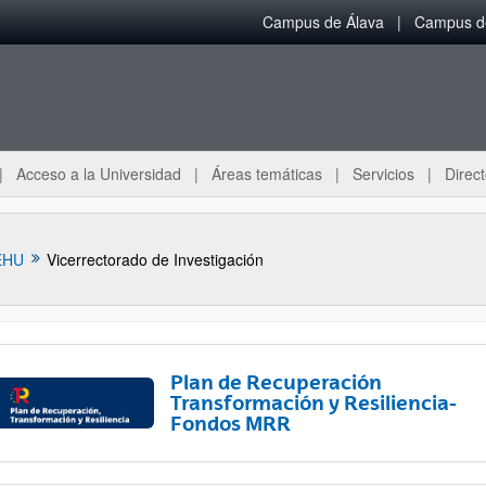
Campus de Álava
Campus de
Acceso a la Universidad
Áreas temáticas
Servicios
Direct
EHU
Vicerrectorado de Investigación
Plan de Recuperación
Transformación y Resiliencia-
Fondos MRR
ar subpáginas