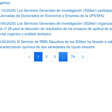
garlup.
1/10/2025) Los Servicios Generales de Investigación (SGIker) participa
I Jornadas de Doctorados en Economía y Empresa de la UPV/EHU
2/06/2025) Los Servicios Generales de Investigación (SGIker) organiza
a nº 28 para la discusión de resultados de los ensayos de aptitud de an
tal orgánico y análisis isotópico
3/05/2025) El Servicio de RMN-Gipuzkoa de los SGIker ha llevado a ca
aracterización química de dos variedades de lúpulo silvestre
1
2
3
...
79
Página
Página
Página
Páginas intermedias Use TAB 
Página