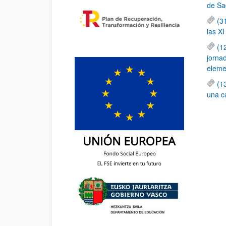
de Sa
(3
las X
(1
jornad
elemen
(1
una c