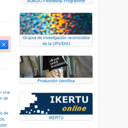
ADAGIO Fellowship Programme
Grupos de investigación reconocidos
de la UPV/EHU
Cerrar
Producción científica
an una
ón de
io de
IKERTU
cio,
ación