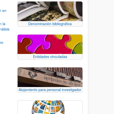
n en
n la
Denominación bibliográfica
álisis
bo
Entidades vinculadas
para desplazarse.
Alojamiento para personal investigador