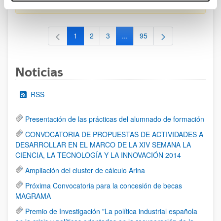
al 30/07/2026 (ambos incluídos)
1
2
3
...
95
Página
Página
Página
Páginas intermedias Use TAB 
Página
Noticias
RSS
Presentación de las prácticas del alumnado de formación
CONVOCATORIA DE PROPUESTAS DE ACTIVIDADES A
DESARROLLAR EN EL MARCO DE LA XIV SEMANA LA
CIENCIA, LA TECNOLOGÍA Y LA INNOVACIÓN 2014
Ampliación del cluster de cálculo Arina
Próxima Convocatoria para la concesión de becas
MAGRAMA
Premio de Investigación "La política industrial española