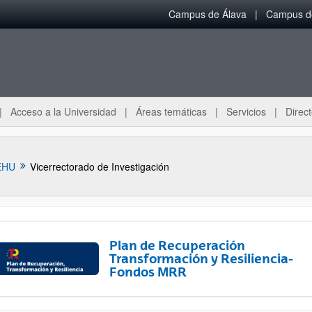
Campus de Álava
Campus de
Acceso a la Universidad
Áreas temáticas
Servicios
Direct
EHU
Vicerrectorado de Investigación
Plan de Recuperación
Transformación y Resiliencia-
Fondos MRR
ar subpáginas