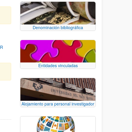
Denominación bibliográfica
OR
Entidades vinculadas
para desplazarse.
Alojamiento para personal investigador