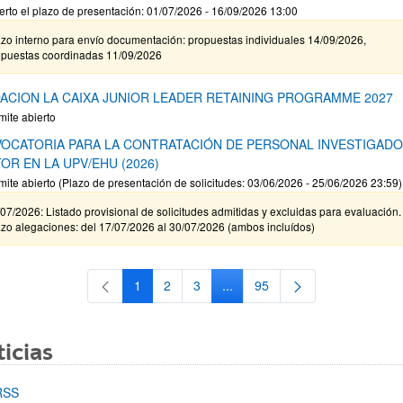
erto el plazo de presentación: 01/07/2026 - 16/09/2026 13:00
zo interno para envío documentación: propuestas individuales 14/09/2026,
opuestas coordinadas 11/09/2026
ACION LA CAIXA JUNIOR LEADER RETAINING PROGRAMME 2027
mite abierto
OCATORIA PARA LA CONTRATACIÓN DE PERSONAL INVESTIGAD
OR EN LA UPV/EHU (2026)
mite abierto (Plazo de presentación de solicitudes: 03/06/2026 - 25/06/2026 23:59)
07/2026: Listado provisional de solicitudes admitidas y excluidas para evaluación.
zo alegaciones: del 17/07/2026 al 30/07/2026 (ambos incluídos)
1
2
3
...
95
Página
Página
Página
Páginas intermedias Use TAB 
Página
icias
RSS