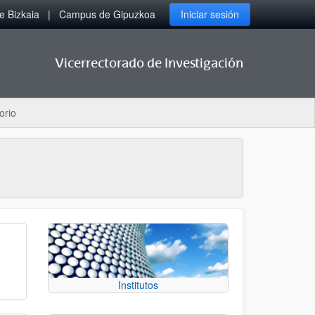
 Bizkaia
Campus de Gipuzkoa
Iniciar sesión
Vicerrectorado de Investigación
orio
Institutos