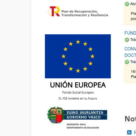
Abi
Pla
pr
FUND
Trá
CONV
DOCT
Trá
16/
Pla
Not