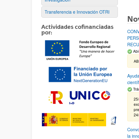
Transferencia e Innovación OTRI
No
Actividades cofinanciadas
CONV
por:
PERS
RECU
Abi
AB
Ayuda
cient
Trá
25/
exc
pre
24
Convoc
la in