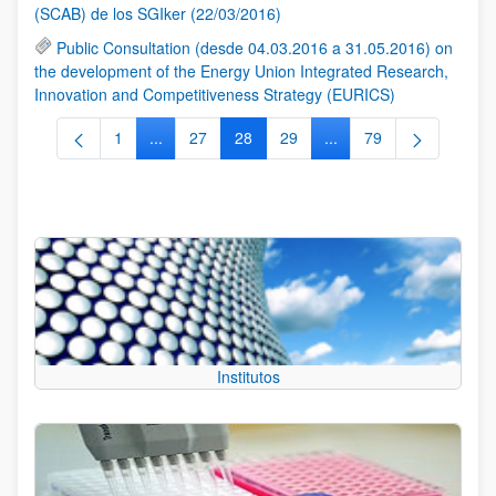
(SCAB) de los SGIker (22/03/2016)
Public Consultation (desde 04.03.2016 a 31.05.2016) on
the development of the Energy Union Integrated Research,
Innovation and Competitiveness Strategy (EURICS)
1
...
27
28
29
...
79
Página
Páginas intermedias Use TAB para desplazarse.
Página
Página
Página
Páginas intermedias Us
Página
Institutos