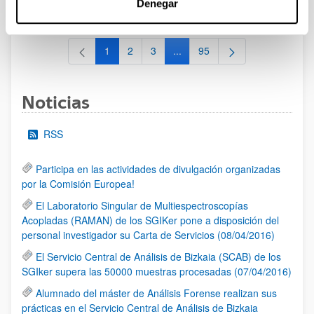
Denegar
al 30/07/2026 (ambos incluídos)
1
2
3
...
95
Página
Página
Página
Páginas intermedias Use TAB 
Página
Noticias
RSS
Participa en las actividades de divulgación organizadas
por la Comisión Europea!
El Laboratorio Singular de Multiespectroscopías
Acopladas (RAMAN) de los SGIKer pone a disposición del
personal investigador su Carta de Servicios (08/04/2016)
El Servicio Central de Análisis de Bizkaia (SCAB) de los
SGIker supera las 50000 muestras procesadas (07/04/2016)
Alumnado del máster de Análisis Forense realizan sus
prácticas en el Servicio Central de Análisis de Bizkaia