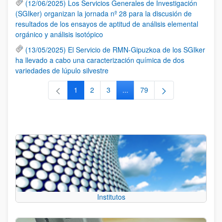
(12/06/2025) Los Servicios Generales de Investigación
(SGIker) organizan la jornada nº 28 para la discusión de
resultados de los ensayos de aptitud de análisis elemental
orgánico y análisis isotópico
(13/05/2025) El Servicio de RMN-Gipuzkoa de los SGIker
ha llevado a cabo una caracterización química de dos
variedades de lúpulo silvestre
1
2
3
...
79
Página
Página
Página
Páginas intermedias Use TAB 
Página
Institutos