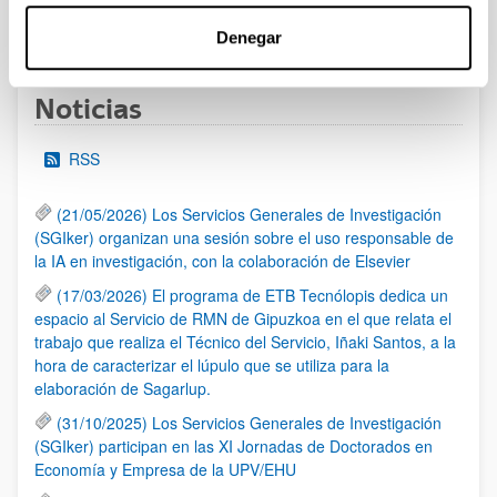
1
...
11
12
13
...
95
Página
Páginas intermedias Use TAB para desplazarse.
Página
Página
Página
Páginas intermedias Us
Página
Denegar
Noticias
RSS
(21/05/2026) Los Servicios Generales de Investigación
(SGIker) organizan una sesión sobre el uso responsable de
la IA en investigación, con la colaboración de Elsevier
(17/03/2026) El programa de ETB Tecnólopis dedica un
espacio al Servicio de RMN de Gipuzkoa en el que relata el
trabajo que realiza el Técnico del Servicio, Iñaki Santos, a la
hora de caracterizar el lúpulo que se utiliza para la
elaboración de Sagarlup.
(31/10/2025) Los Servicios Generales de Investigación
(SGIker) participan en las XI Jornadas de Doctorados en
Economía y Empresa de la UPV/EHU