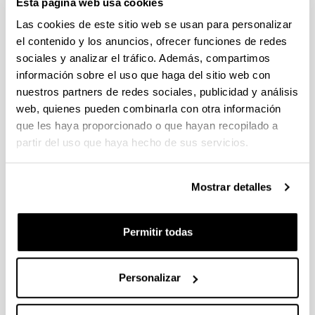
Esta página web usa cookies
Fellows Gipuzkoa 2026
Plazo de presentación cerrado (Fecha de fin del plazo de
Las cookies de este sitio web se usan para personalizar
presentación: 29/04/2026)
el contenido y los anuncios, ofrecer funciones de redes
sociales y analizar el tráfico. Además, compartimos
El plazo de presentación de solicitudes finaliza el 29/04/2026.
Plazo interno UPV/EHU: 27/04/2026- 12:00 am (Ver resumen))
información sobre el uso que haga del sitio web con
nuestros partners de redes sociales, publicidad y análisis
Proyectos Universidad-Empresa-Sociedad 2026
web, quienes pueden combinarla con otra información
Plazo de presentación cerrado: 20/04/2026 - 12/05/2026 13:00
que les haya proporcionado o que hayan recopilado a
partir del uso que haya hecho de sus servicios.
Se ha publicado la convocatoria
CONVOCATORIA DE INVESTIGACIONES FEMINISTAS
Mostrar detalles
2026
Plazo de presentación cerrado (Fecha de fin del plazo de
presentación: 28/04/2026)
Permitir todas
PLAZO INTERNO para envío de documentación 24/04/2026
(inclusive).
Personalizar
1
...
6
7
8
...
95
Página
Páginas intermedias Use TAB para desplazars
Página
Página
Página
Páginas intermedias Use
Página