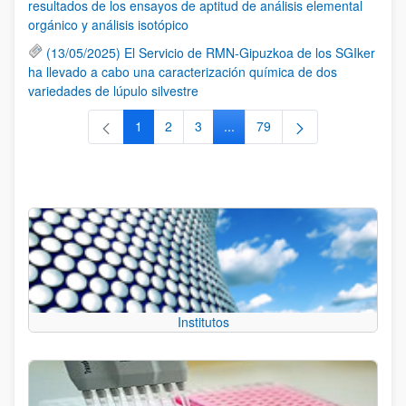
resultados de los ensayos de aptitud de análisis elemental
orgánico y análisis isotópico
(13/05/2025) El Servicio de RMN-Gipuzkoa de los SGIker
ha llevado a cabo una caracterización química de dos
variedades de lúpulo silvestre
1
2
3
...
79
Página
Página
Página
Páginas intermedias Use TAB 
Página
Institutos