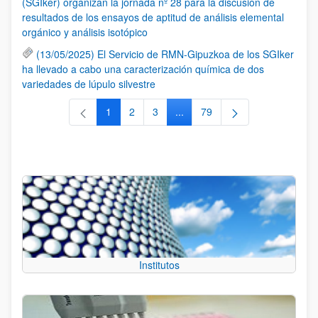
(SGIker) organizan la jornada nº 28 para la discusión de
resultados de los ensayos de aptitud de análisis elemental
orgánico y análisis isotópico
(13/05/2025) El Servicio de RMN-Gipuzkoa de los SGIker
ha llevado a cabo una caracterización química de dos
variedades de lúpulo silvestre
1
2
3
...
79
Página
Página
Página
Páginas intermedias Use TAB 
Página
Institutos