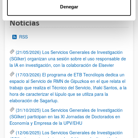
1
2
3
...
95
Página
Página
Página
Páginas intermedias Use TAB 
Página
Denegar
Noticias
RSS
(21/05/2026) Los Servicios Generales de Investigación
(SGIker) organizan una sesión sobre el uso responsable de
la IA en investigación, con la colaboración de Elsevier
(17/03/2026) El programa de ETB Tecnólopis dedica un
espacio al Servicio de RMN de Gipuzkoa en el que relata el
trabajo que realiza el Técnico del Servicio, Iñaki Santos, a la
hora de caracterizar el lúpulo que se utiliza para la
elaboración de Sagarlup.
(31/10/2025) Los Servicios Generales de Investigación
(SGIker) participan en las XI Jornadas de Doctorados en
Economía y Empresa de la UPV/EHU
(12/06/2025) Los Servicios Generales de Investigación