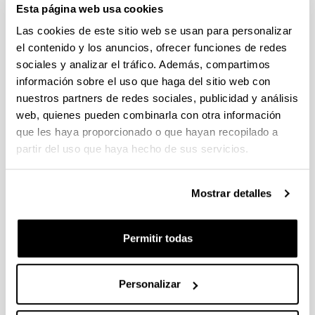
Esta página web usa cookies
Abierto el plazo de presentación (Fecha de fin del plazo de
presentación: 30/09/2026)
Las cookies de este sitio web se usan para personalizar
el contenido y los anuncios, ofrecer funciones de redes
Plazo interno EHU documentación solicitudes : 15 de
septiembre de 2026
sociales y analizar el tráfico. Además, compartimos
información sobre el uso que haga del sitio web con
CONVOCATORIA PARA LA CONTRATACIÓN DE
nuestros partners de redes sociales, publicidad y análisis
PERSONAL INVESTIGADOR EN FORMACIÓN EN LA EHU
web, quienes pueden combinarla con otra información
(2026)
que les haya proporcionado o que hayan recopilado a
Plazo de presentación cerrado: 15/06/2026 - 06/07/2026 23:59
partir del uso que haya hecho de sus servicios.
CONVOCATORIA DE AYUDAS DE FORMACIÓN DE
PERSONAL INVESTIGADOR EN EL SECTOR AGRARIO,
PESQUERO Y ALIMENTARIO VASCO 2026-IKERTALENT
Mostrar detalles
(GOBIERNO VASCO)
Plazo de presentación cerrado: 26/05/2026 - 02/06/2026
Permitir todas
(12/06/2026) Listado provisional de solicitudes seleccionadas
y desestimadas. Plazo de presentación de alegaciones: hasta
el 17 de junio de 2026, inclusive.
Personalizar