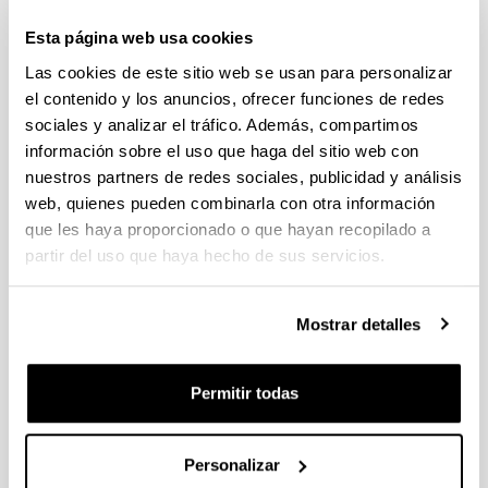
Trámite abierto (Fecha de fin del plazo de presentación: 15/06/2026
13:00)
Esta página web usa cookies
El plazo interno para presentar la documentación finaliza el 11
Las cookies de este sitio web se usan para personalizar
de junio de 2026. Ver Resumen de Procedimiento en la EHU
el contenido y los anuncios, ofrecer funciones de redes
publicado.
sociales y analizar el tráfico. Además, compartimos
FUNDACIÓN RAMÓN ARECES Convocatoria Jóvenes
información sobre el uso que haga del sitio web con
doctores 2026
nuestros partners de redes sociales, publicidad y análisis
Plazo de presentación cerrado (Fecha de fin del plazo de
web, quienes pueden combinarla con otra información
presentación: 05/06/2026 15:00)
que les haya proporcionado o que hayan recopilado a
El plazo para presentar el impreso de cofinanciación para
partir del uso que haya hecho de sus servicios.
obtener la firma del representante legal en la Carta acreditativa
de autorización del centro de investigación finaliza el 29 de
mayo de 2026.
Mostrar detalles
Ayudas para la realización de proyectos de investigación
básica y/o aplicada (PIBA) 2026
Permitir todas
Plazo de presentación cerrado (Fecha de fin del plazo de
presentación: 10/06/2026)
Personalizar
Se ha publicado la convocatoria