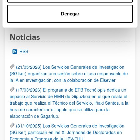
Denegar
1
2
3
4
5
...
95
Página
Página
Página
Página
Página
Páginas intermedias Use 
Página
Noticias
RSS
(21/05/2026) Los Servicios Generales de Investigación
(SGIker) organizan una sesión sobre el uso responsable de
la IA en investigación, con la colaboración de Elsevier
(17/03/2026) El programa de ETB Tecnólopis dedica un
espacio al Servicio de RMN de Gipuzkoa en el que relata el
trabajo que realiza el Técnico del Servicio, Iñaki Santos, a la
hora de caracterizar el lúpulo que se utiliza para la
elaboración de Sagarlup.
(31/10/2025) Los Servicios Generales de Investigación
(SGIker) participan en las XI Jornadas de Doctorados en
Economía y Empresa de la UPV/EHU