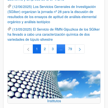
(12/06/2025) Los Servicios Generales de Investigación
(SGIker) organizan la jornada nº 28 para la discusión de
resultados de los ensayos de aptitud de análisis elemental
orgánico y análisis isotópico
(13/05/2025) El Servicio de RMN-Gipuzkoa de los SGIker
ha llevado a cabo una caracterización química de dos
variedades de lúpulo silvestre
1
2
3
...
79
Página
Página
Página
Páginas intermedias Use TAB 
Página
Institutos