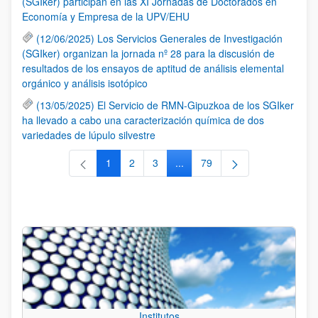
(SGIker) participan en las XI Jornadas de Doctorados en
Economía y Empresa de la UPV/EHU
(12/06/2025) Los Servicios Generales de Investigación
(SGIker) organizan la jornada nº 28 para la discusión de
resultados de los ensayos de aptitud de análisis elemental
orgánico y análisis isotópico
(13/05/2025) El Servicio de RMN-Gipuzkoa de los SGIker
ha llevado a cabo una caracterización química de dos
variedades de lúpulo silvestre
1
2
3
...
79
Página
Página
Página
Páginas intermedias Use TAB 
Página
Institutos