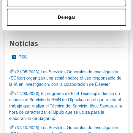
las 14:00 horas (hora peninsular)
Denegar
1
...
10
11
12
...
95
Página
Páginas intermedias Use TAB para desplazarse.
Página
Página
Página
Páginas intermedias Us
Página
Noticias
RSS
(21/05/2026) Los Servicios Generales de Investigación
(SGIker) organizan una sesión sobre el uso responsable de
la IA en investigación, con la colaboración de Elsevier
(17/03/2026) El programa de ETB Tecnólopis dedica un
espacio al Servicio de RMN de Gipuzkoa en el que relata el
trabajo que realiza el Técnico del Servicio, Iñaki Santos, a la
hora de caracterizar el lúpulo que se utiliza para la
elaboración de Sagarlup.
(31/10/2025) Los Servicios Generales de Investigación