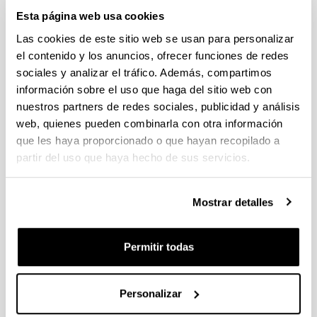
Estancias de movilidad en el extranjero 2025 "José
Esta página web usa cookies
Castillejo" para jóvenes doctores y "Salvador de Madariaga"
Las cookies de este sitio web se usan para personalizar
para profesores e investigadores sénior (MICIU)
el contenido y los anuncios, ofrecer funciones de redes
Sin trámite abierto (Plazo de presentación de solicitudes:
29/01/2026 - 27/02/2026 14:00)
sociales y analizar el tráfico. Además, compartimos
información sobre el uso que haga del sitio web con
CONVOCATORIA PARA LA CONTRATACIÓN DE
nuestros partners de redes sociales, publicidad y análisis
PERSONAL INVESTIGADOR DOCTOR EN LA UPV/EHU
(2025)
web, quienes pueden combinarla con otra información
Sin trámite abierto (Plazo de presentación de solicitudes:
que les haya proporcionado o que hayan recopilado a
02/06/2025 - 23/06/2025 23:59)
partir del uso que haya hecho de sus servicios.
04/03/2026. Resolución definitiva de solicitudes concedidas y
denegadas
Mostrar detalles
Proyectos de Desarrollo Tecnologico ISCIII 2026
Plazo de presentación cerrado (Fecha de fin del plazo de
Permitir todas
presentación: 10/03/2026)
Plazo interno expresiones de interés: hasta el 23/02/2026.
Plazo para presentar la solicitud : hasta el 10/03/2026
Personalizar