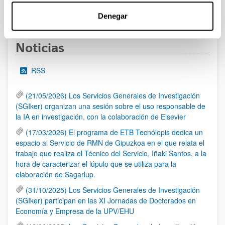
1
...
7
8
9
...
95
Página
Páginas intermedias Use TAB para desplazars
Página
Página
Página
Páginas intermedias Use
Página
Denegar
Noticias
RSS
(21/05/2026) Los Servicios Generales de Investigación
(SGIker) organizan una sesión sobre el uso responsable de
la IA en investigación, con la colaboración de Elsevier
(17/03/2026) El programa de ETB Tecnólopis dedica un
espacio al Servicio de RMN de Gipuzkoa en el que relata el
trabajo que realiza el Técnico del Servicio, Iñaki Santos, a la
hora de caracterizar el lúpulo que se utiliza para la
elaboración de Sagarlup.
(31/10/2025) Los Servicios Generales de Investigación
(SGIker) participan en las XI Jornadas de Doctorados en
Economía y Empresa de la UPV/EHU