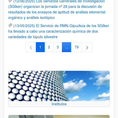
(12/06/2025) Los Servicios Generales de Investigación
(SGIker) organizan la jornada nº 28 para la discusión de
resultados de los ensayos de aptitud de análisis elemental
orgánico y análisis isotópico
(13/05/2025) El Servicio de RMN-Gipuzkoa de los SGIker
ha llevado a cabo una caracterización química de dos
variedades de lúpulo silvestre
1
2
3
...
79
Página
Página
Página
Páginas intermedias Use TAB 
Página
Institutos