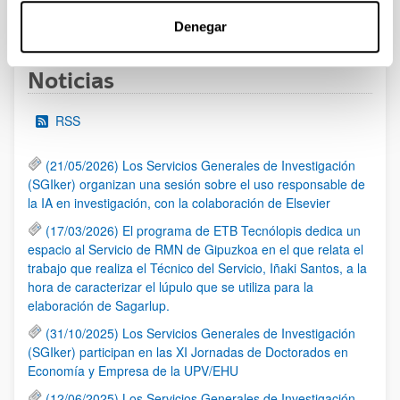
1
...
11
12
13
...
95
Página
Páginas intermedias Use TAB para desplazarse.
Página
Página
Página
Páginas intermedias Us
Página
Denegar
Noticias
RSS
(21/05/2026) Los Servicios Generales de Investigación
(SGIker) organizan una sesión sobre el uso responsable de
la IA en investigación, con la colaboración de Elsevier
(17/03/2026) El programa de ETB Tecnólopis dedica un
espacio al Servicio de RMN de Gipuzkoa en el que relata el
trabajo que realiza el Técnico del Servicio, Iñaki Santos, a la
hora de caracterizar el lúpulo que se utiliza para la
elaboración de Sagarlup.
(31/10/2025) Los Servicios Generales de Investigación
(SGIker) participan en las XI Jornadas de Doctorados en
Economía y Empresa de la UPV/EHU
(12/06/2025) Los Servicios Generales de Investigación