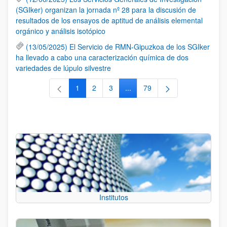
(SGIker) organizan la jornada nº 28 para la discusión de
resultados de los ensayos de aptitud de análisis elemental
orgánico y análisis isotópico
(13/05/2025) El Servicio de RMN-Gipuzkoa de los SGIker
ha llevado a cabo una caracterización química de dos
variedades de lúpulo silvestre
1
2
3
...
79
Página
Página
Página
Páginas intermedias Use TAB 
Página
Institutos