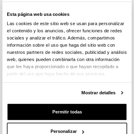
Convocatoria del Programa Posdoctoral de
Perfeccionamiento de Personal Investigador Doctor,
Esta página web usa cookies
Gobierno Vasco 2026-2029
Las cookies de este sitio web se usan para personalizar
Plazo de presentación cerrado: 19/06/2026 - 20/07/2026
el contenido y los anuncios, ofrecer funciones de redes
El plazo para la obtención del documento de compromiso
sociales y analizar el tráfico. Además, compartimos
finaliza el 15/07/2026 incluido
información sobre el uso que haga del sitio web con
nuestros partners de redes sociales, publicidad y análisis
PROYECTOS DE INVESTIGACIÓN LIDERADOS POR
web, quienes pueden combinarla con otra información
PERSONAL NOVEL (2026)
Plazo de presentación cerrado: 27/04/2026 - 18/05/2026 23:59
que les haya proporcionado o que hayan recopilado a
partir del uso que haya hecho de sus servicios.
Listado definitivo de solicitudes admitidas y excluidas para
evaluación. (01/06/2026)
Mostrar detalles
CONVOCATORIA DE AYUDAS A GRUPOS DE
INVESTIGACIÓN DE LA UPV/EHU (2026-2029).
MODALIDAD I. GRUPOS DE INVESTIGACION
Permitir todas
UNIVERSITARIOS NUEVOS
Plazo de presentación cerrado: 08/04/2026 - 27/04/2026 23:59
15/06/2026. Publicado el listado definitivo de solicitudes
Personalizar