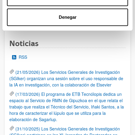
admitidas y excluidas.
Denegar
1
2
3
4
...
95
Página
Página
Página
Página
Páginas intermedias Use TA
Página
Noticias
RSS
(21/05/2026) Los Servicios Generales de Investigación
(SGIker) organizan una sesión sobre el uso responsable de
la IA en investigación, con la colaboración de Elsevier
(17/03/2026) El programa de ETB Tecnólopis dedica un
espacio al Servicio de RMN de Gipuzkoa en el que relata el
trabajo que realiza el Técnico del Servicio, Iñaki Santos, a la
hora de caracterizar el lúpulo que se utiliza para la
elaboración de Sagarlup.
(31/10/2025) Los Servicios Generales de Investigación
(SGIker) participan en las XI Jornadas de Doctorados en