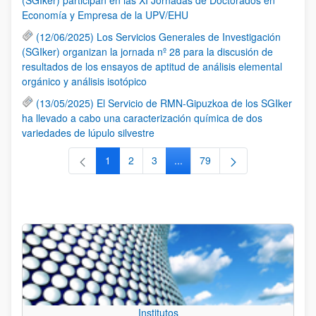
Economía y Empresa de la UPV/EHU
(12/06/2025) Los Servicios Generales de Investigación
(SGIker) organizan la jornada nº 28 para la discusión de
resultados de los ensayos de aptitud de análisis elemental
orgánico y análisis isotópico
(13/05/2025) El Servicio de RMN-Gipuzkoa de los SGIker
ha llevado a cabo una caracterización química de dos
variedades de lúpulo silvestre
1
2
3
...
79
Página
Página
Página
Páginas intermedias Use TAB 
Página
Institutos