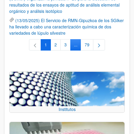
resultados de los ensayos de aptitud de análisis elemental
orgánico y análisis isotópico
(13/05/2025) El Servicio de RMN-Gipuzkoa de los SGIker
ha llevado a cabo una caracterización química de dos
variedades de lúpulo silvestre
1
2
3
...
79
Página
Página
Página
Páginas intermedias Use TAB 
Página
Institutos