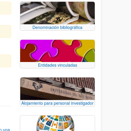
Denominación bibliográfica
Entidades vinculadas
e TAB para desplazarse.
Alojamiento para personal investigador
an una