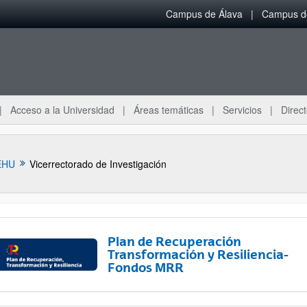
Campus de Álava
Campus de
Acceso a la Universidad
Áreas temáticas
Servicios
Direct
EHU
Vicerrectorado de Investigación
Plan de Recuperación
Transformación y Resiliencia-
Fondos MRR
ar subpáginas