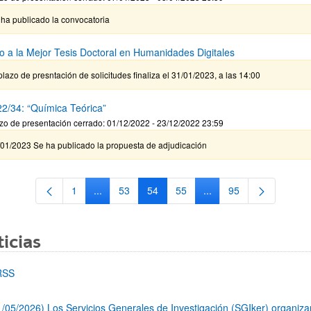
ha publicado la convocatoria
o a la Mejor Tesis Doctoral en Humanidades Digitales
plazo de presntación de solicitudes finaliza el 31/01/2023, a las 14:00
2/34: “Química Teórica”
zo de presentación cerrado: 01/12/2022 - 23/12/2022 23:59
/01/2023 Se ha publicado la propuesta de adjudicación
1
...
53
54
55
...
95
Página
Páginas intermedias Use TAB para desplazarse.
Página
Página
Página
Páginas intermedias Us
Página
icias
RSS
1/05/2026) Los Servicios Generales de Investigación (SGIker) organiz