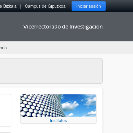
 Bizkaia
Campus de Gipuzkoa
Iniciar sesión
Vicerrectorado de Investigación
orio
Institutos