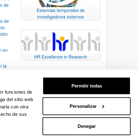
ón de
Estancias temporales de
investigadores externos
io de
cio,
ación
n en
HR Excellence in Research
n la
álisis
Permitir todas
bo
er funciones de
ga del sitio web
Personalizar
arla con otra
para desplazarse.
 hecho de sus
Denegar