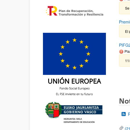
Se 
Premi
El 
PIFG2
Pla
11
Not
(2