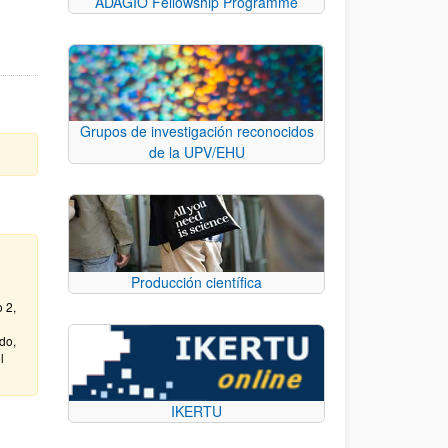
ADAGIO Fellowship Programme
Grupos de investigación reconocidos
de la UPV/EHU
Producción científica
 2,
do,
l
IKERTU