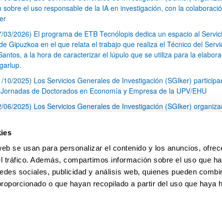
n sobre el uso responsable de la IA en investigación, con la colaboraci
er
7/03/2026) El programa de ETB Tecnólopis dedica un espacio al Servic
 Gipuzkoa en el que relata el trabajo que realiza el Técnico del Servi
Santos, a la hora de caracterizar el lúpulo que se utiliza para la elabor
garlup.
1/10/2025) Los Servicios Generales de Investigación (SGIker) participa
I Jornadas de Doctorados en Economía y Empresa de la UPV/EHU
2/06/2025) Los Servicios Generales de Investigación (SGIker) organiza
a nº 28 para la discusión de resultados de los ensayos de aptitud de an
tal orgánico y análisis isotópico
ies
3/05/2025) El Servicio de RMN-Gipuzkoa de los SGIker ha llevado a ca
web se usan para personalizar el contenido y los anuncios, ofrec
aracterización química de dos variedades de lúpulo silvestre
el tráfico. Además, compartimos información sobre el uso que ha
1
2
3
...
79
edes sociales, publicidad y análisis web, quienes pueden combin
Página
Página
Página
Páginas intermedias Use TAB 
Página
proporcionado o que hayan recopilado a partir del uso que haya