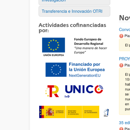
Transferencia e Innovación OTRI
No
Actividades cofinanciadas
Convo
por:
Pla
El 
PROY
Pla
El 
10
ha
nu
se 
nu
en
pun
35 ed
Pla