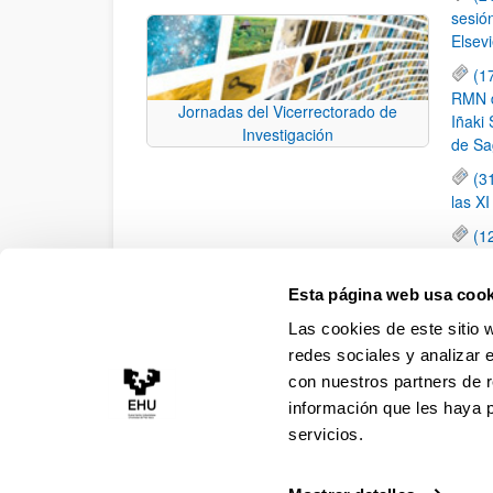
sesió
Elsevi
(1
RMN de
Jornadas del Vicerrectorado de
Iñaki 
Investigación
de Sa
(3
las X
(1
jornad
elemen
Esta página web usa cook
(1
Las cookies de este sitio 
una c
redes sociales y analizar 
con nuestros partners de r
información que les haya 
servicios.