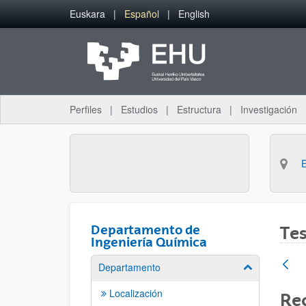
Saltar al contenido principal
Euskara
Español
English
Perfiles
Estudios
Estructura
Investigación
Departamento de
Tes
Ingeniería Química
Departamento
Mostrar/ocult
Localización
Rec