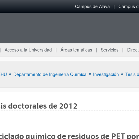
Campus de Álava
Campus de
Acceso a la Universidad
Áreas temáticas
Servicios
Direct
EHU
Departamento de Ingeniería Química
Investigación
Tesis 
is doctorales de 2012
ar subpáginas
iclado químico de residuos de PET por g