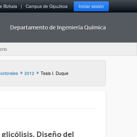
 Bizkaia
Campus de Gipuzkoa
Iniciar sesión
Departamento de Ingeniería Química
orio
doctorales
2012
Tesis I. Duque
licólisis. Diseño del