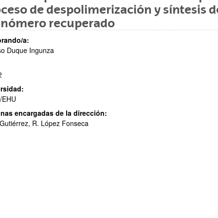
ceso de despolimerización y síntesis de
nómero recuperado
rando/a:
ar subpáginas
so Duque Ingunza
2
rsidad:
/EHU
nas encargadas de la dirección:
. Gutiérrez, R. López Fonseca
ar subpáginas