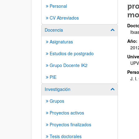
pro
Personal
mo
CV Abreviados
Docto
Docencia
Mostrar/ocult
Itxa
Año:
Asignaturas
201
Estudios de postgrado
Unive
UPV
Grupo Docente IK2
Perso
PIE
J. I
Investigación
Mostrar/ocult
Grupos
Proyectos activos
Proyectos finalizados
Tesis doctorales