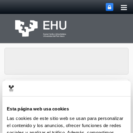
Abri
Saltar al contenido principal
me
prin
Departamento de
Abrir/cerrar m
Menú
Ingeniería Química
Esta página web usa cookies
Las cookies de este sitio web se usan para personalizar
Artículos científicos de 2010
el contenido y los anuncios, ofrecer funciones de redes
sociales y analizar el tráfico. Además, compartimos