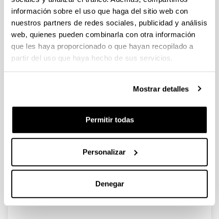
información sobre el uso que haga del sitio web con
nuestros partners de redes sociales, publicidad y análisis
EuropaCat IX - Catalysis for a
web, quienes pueden combinarla con otra información
Sustainable World (Salamanca,
que les haya proporcionado o que hayan recopilado a
Spain, August 30 - September 4,
partir del uso que haya hecho de sus servicios.
2009). I
Autoría:
J.R. González Velasco, M.P. González Marcos
Mostrar detalles
Año:
2010
Permitir todas
Revista:
The Catalyst Review
Volumen:
Personalizar
23(1)
Página de inicio - Página de fin:
Denegar
6 - 10