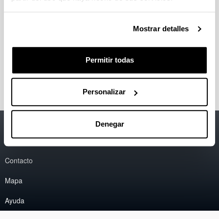
Celaya Larrea, Miren Arrate
(Profesora Ayudante
Doctora)
Mostrar detalles
Comendador Morales, Pablo
(Investigador PreDoc)
Cortazar Dueñas, María
(Profesora Ayudante Doctora)
Permitir todas
Crespo Briones, Iratxe
(Investigadora Contratada)
Personalizar
Accesibilidad
EHU
Denegar
Información legal
Contacto
Mapa
Ayuda