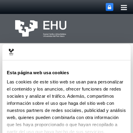
Abri
Saltar al contenido principal
me
prin
Esta página web usa cookies
Las cookies de este sitio web se usan para personalizar
el contenido y los anuncios, ofrecer funciones de redes
Departamento de
Abrir/cerrar m
Menú
Ingeniería Química
sociales y analizar el tráfico. Además, compartimos
información sobre el uso que haga del sitio web con
nuestros partners de redes sociales, publicidad y análisis
web, quienes pueden combinarla con otra información
C
que les haya proporcionado o que hayan recopilado a
partir del uso que haya hecho de sus servicios.
Cano Alquegui, Álvaro
(Investigador PreDoc)