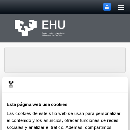
Abri
Saltar al contenido principal
me
prin
Departamento de
Ingeniería Química y del
Abrir/cerrar m
Menú
Medio Ambiente
Esta página web usa cookies
Las cookies de este sitio web se usan para personalizar
el contenido y los anuncios, ofrecer funciones de redes
Tesis Doctorales (2024)
sociales y analizar el tráfico. Además, compartimos