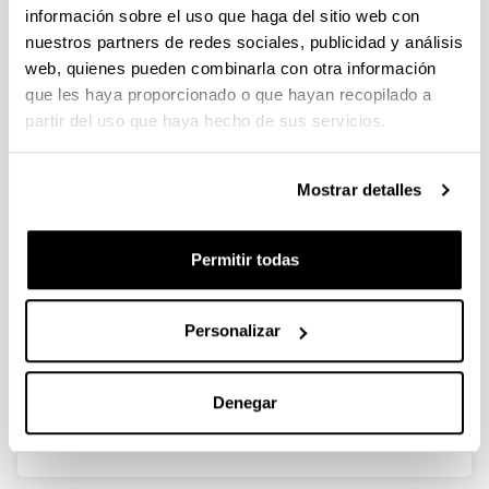
información sobre el uso que haga del sitio web con
nuestros partners de redes sociales, publicidad y análisis
web, quienes pueden combinarla con otra información
Banbuaren ezaugarritzea,
que les haya proporcionado o que hayan recopilado a
inpregnazio-teknika bidezko
partir del uso que haya hecho de sus servicios.
modifikazioa eta egitura
iraunkorren ingeniaritza
Mostrar detalles
Doctorando/a:
Asier Elejoste González
Año:
Permitir todas
2024
Universidad:
Universidad del País Vasco / Euskal Herriko
Personalizar
Unibertsitatea (UPV/EHU)
Personas encargadas de la dirección:
Denegar
Dra. Cristina Peña y Dra. Amaia Butrón