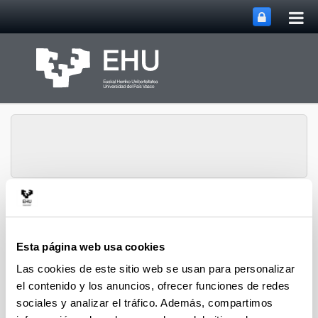
Abri
Saltar al contenido principal
me
prin
Departamento de
Ingeniería Química y del
Abrir/cerrar m
Menú
Medio Ambiente
Esta página web usa cookies
Las cookies de este sitio web se usan para personalizar
el contenido y los anuncios, ofrecer funciones de redes
Tesis Doctorales (2024)
sociales y analizar el tráfico. Además, compartimos