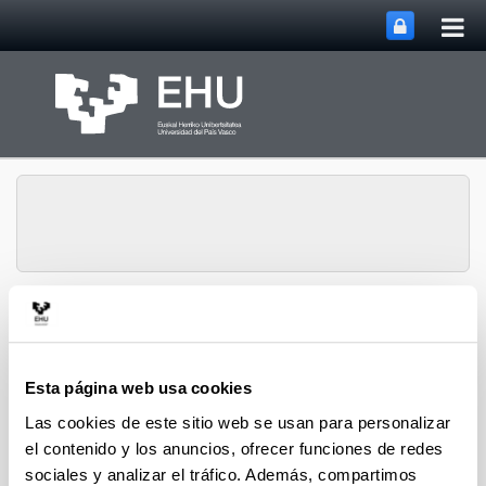
Abri
Saltar al contenido principal
me
prin
Departamento de
Ingeniería Química y del
Abrir/cerrar m
Menú
Medio Ambiente
Esta página web usa cookies
Las cookies de este sitio web se usan para personalizar
el contenido y los anuncios, ofrecer funciones de redes
Tesis Doctorales (2024)
sociales y analizar el tráfico. Además, compartimos