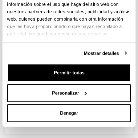
información sobre el uso que haga del sitio web con
nuestros partners de redes sociales, publicidad y análisis
web, quienes pueden combinarla con otra información
Ligninan oinarritutako materialak
que les haya proporcionado o que hayan recopilado a
energia biltegiratze
partir del uso que haya hecho de sus servicios.
aplikazioetarako
Doctorando/a:
Mostrar detalles
Nagore Izaguirre Arostegui
Año:
2024
Permitir todas
Universidad:
Universidad del País Vasco / Euskal Herriko
Unibertsitatea (UPV/EHU)
Personalizar
Personas encargadas de la dirección:
Xabier Erdocia Iriarte & Rodrigo Manuel Llano-Ponte
Álvarez
Denegar