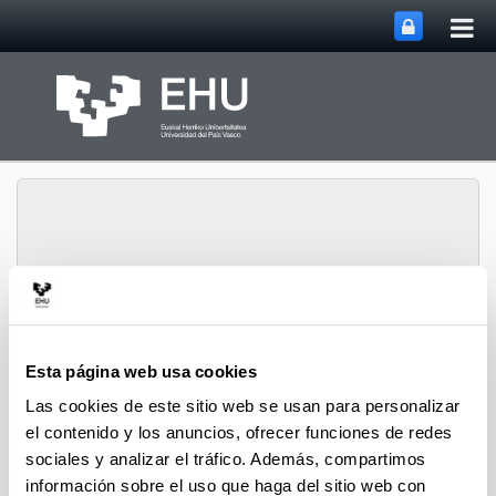
Abri
Saltar al contenido principal
me
prin
Departamento de
Ingeniería Química y del
Esta página web usa cookies
Abrir/cerrar m
Menú
Medio Ambiente
Las cookies de este sitio web se usan para personalizar
el contenido y los anuncios, ofrecer funciones de redes
sociales y analizar el tráfico. Además, compartimos
Tesis Doctorales (2022)
información sobre el uso que haga del sitio web con