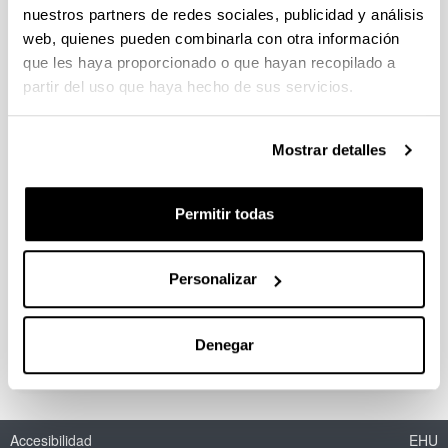
nuestros partners de redes sociales, publicidad y análisis
web, quienes pueden combinarla con otra información
que les haya proporcionado o que hayan recopilado a
Lignin conversion into high added
partir del uso que haya hecho de sus servicios.
value products
Doctorando/a:
Morales, Amaia
Mostrar detalles
Año:
2022
Permitir todas
Universidad:
Universidad del País Vasco / Euskal Herriko
Unibertsitatea (UPV/EHU)
Personalizar
Personas encargadas de la dirección:
Jalel Labidi eta Patricia Gullón
Denegar
Accesibilidad
EHU