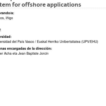
tem for offshore applications
rando/a:
os, Iñigo
2
ar subpáginas
rsidad:
ersidad del País Vasco / Euskal Herriko Unibertsitatea (UPV/EHU)
nas encargadas de la dirección:
er Acha eta Jean Baptiste Jorcin