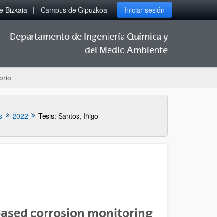
 Bizkaia
Campus de Gipuzkoa
Iniciar sesión
Departamento de Ingeniería Química y
del Medio Ambiente
orio
s
2022
Tesis: Santos, Iñigo
based corrosion monitoring