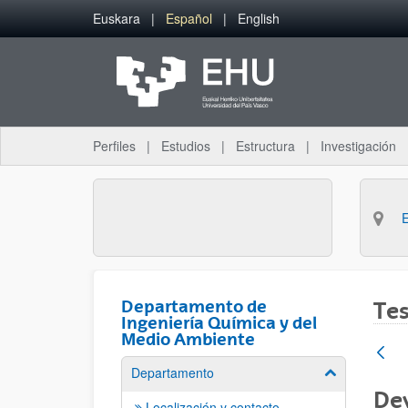
Saltar al contenido principal
Euskara
Español
English
Perfiles
Estudios
Estructura
Investigación
Departamento de
Tes
Ingeniería Química y del
Medio Ambiente
Departamento
Mostrar/ocult
Dev
Localización y contacto