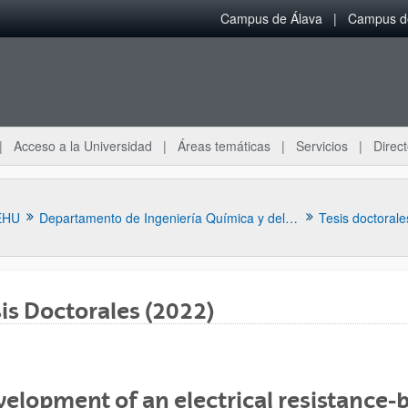
Campus de Álava
Campus de
Acceso a la Universidad
Áreas temáticas
Servicios
Direct
EHU
Departamento de Ingeniería Química y del Medio Ambiente
Tesis doctorale
is Doctorales (2022)
ar subpáginas
elopment of an electrical resistance-