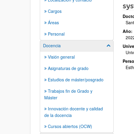
sys
Cargos
Docto
Áreas
Sant
Año:
Personal
202
Docencia
Mostrar/ocult
Unive
Univ
Visión general
Perso
Esth
Asignaturas de grado
Estudios de máster/posgrado
Trabajos fin de Grado y
Máster
Innovación docente y calidad
de la docencia
Cursos abiertos (OCW)