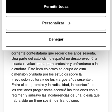
1968 fue el año de la revolución global y de la protesta
Permitir todas
social. En medio mundo, especialmente en los países
occidentales, la movilización inundó las calles para
demandar cambios y oponerse al sistema establecido.
Personalizar
El catolicismo también vivió su particular revuelta del
68. En el marco de la recepción del concilio Vaticano II y
en pleno conflicto entre las distintas sensibilidades
Denegar
eclesiales, hubo sectores significativos del catolicismo
europeo y latinoamericano que se integraron en la
corriente contestataria que recorrió los años sesenta.
Una parte del catolicismo español no desaprovechó la
oleada revolucionaria para protestar y enfrentarse a la
dictadura. Este libro colectivo se ocupa de esta
dimensión olvidada por los estudios sobre la
«revolución cultural» de los «largos años sesenta».
Entre el compromiso y la radicalidad, la aportación de
los cristianos progresistas acentuó las tensiones con el
régimen y subrayó las incoherencias de una Iglesia que
había sido un firme sostén del franquismo.