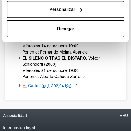
Ponente: Gaizka Fernández Soldevilla
SIETE DÍAS DE ENERO.
José Antonio Bardem
Personalizar
(1979)
Miércoles 7 de octubre 19:00
Ponente: Javier Tébar Hurtado
Denegar
EL PRECIO DE LA LIBERTAD.
Ana Murugarren
(2011)
Miércoles 14 de octubre 19:00
Ponente: Fernando Molina Aparicio
EL SILENCIO TRAS EL DISPARO.
Volker
Schlöndorff (2000)
Miércoles 21 de octubre 19:00
Ponente: Alberto Cañada Zarranz
(Abre una nueva ventana)
Cartel
(
pdf
, 202,04
Kb
)
Accesibilidad
EHU
Información legal