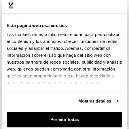
La hora de las víctimas
Esta página web usa cookies
Las cookies de este sitio web se usan para personalizar
el contenido y los anuncios, ofrecer funciones de redes
sociales y analizar el tráfico. Además, compartimos
información sobre el uso que haga del sitio web con
nuestros partners de redes sociales, publicidad y análisis
web, quienes pueden combinarla con otra información
que les haya proporcionado o que hayan recopilado a
partir del uso que haya hecho de sus servicios.
Mostrar detalles
Historia y memoria del terrorismo en Europa
THE BOXER.
Jim Sheridan (1997)
Permitir todas
Miércoles 30 de septiembre 19:00