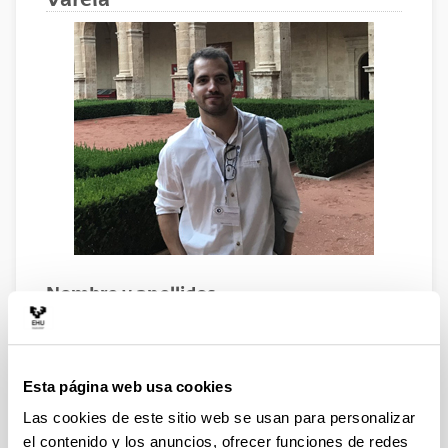
Nombre y apellidos
Pablo GARCÍA VARELA
Perfil académico
Graduado en Historia por la Universidad de Oviedo y
Esta página web usa cookies
Máster en Historia Contemporánea de España en la
Las cookies de este sitio web se usan para personalizar
UNED.
el contenido y los anuncios, ofrecer funciones de redes