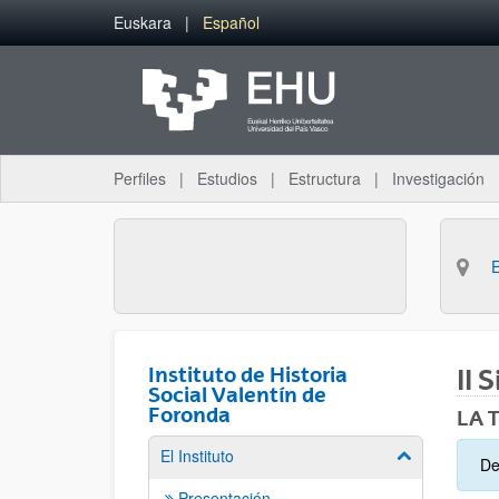
Saltar al contenido principal
Euskara
Español
Perfiles
Estudios
Estructura
Investigación
Instituto de Historia
II 
Social Valentín de
Foronda
LA 
El Instituto
Mostrar/ocult
De
Presentación