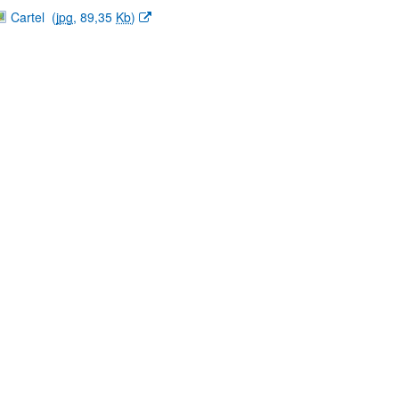
(Abre una nueva ventana)
Cartel
(
jpg
, 89,35
Kb
)
ar subpáginas