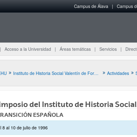
Campus de Álava
Campus de
Acceso a la Universidad
Áreas temáticas
Servicios
Direct
EHU
Instituto de Historia Social Valentín de Foronda
Actividades
Simposio del Instituto de Historia Soci
TRANSICIÓN ESPAÑOLA
ar subpáginas
l 8 al 10 de julio de 1996