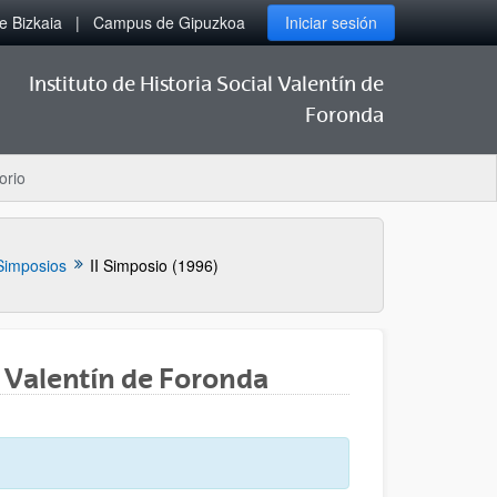
 Bizkaia
Campus de Gipuzkoa
Iniciar sesión
Instituto de Historia Social Valentín de
Foronda
orio
Simposios
II Simposio (1996)
al Valentín de Foronda