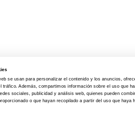
ar subpáginas
ar subpáginas
ies
web se usan para personalizar el contenido y los anuncios, ofrec
el tráfico. Además, compartimos información sobre el uso que ha
edes sociales, publicidad y análisis web, quienes pueden combin
proporcionado o que hayan recopilado a partir del uso que haya
pa
Ayuda