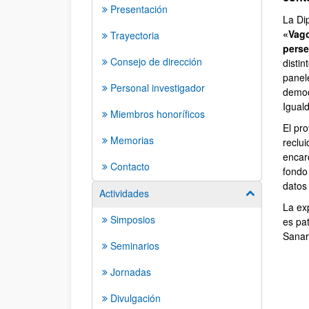
Presentación
La Di
«Vago
Trayectoria
perse
Consejo de dirección
disti
panel
Personal investigador
democr
Igual
Miembros honoríficos
El pr
Memorias
reclui
encar
Contacto
fondo
datos 
Actividades
Mostrar/ocult
La exp
Simposios
es pat
Sanar
Seminarios
Jornadas
Divulgación