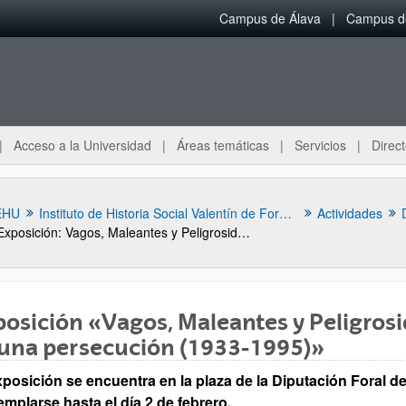
Campus de Álava
Campus de
Acceso a la Universidad
Áreas temáticas
Servicios
Direct
EHU
Instituto de Historia Social Valentín de Foronda
Actividades
Exposición: Vagos, Maleantes y Peligrosidad Social. Historia gráfica de una persecución (1933-1995)
osición «Vagos, Maleantes y Peligrosid
 una persecución (1933-1995)»
posición se encuentra en la plaza de la Diputación Foral de
ar subpáginas
mplarse hasta el día 2 de febrero.