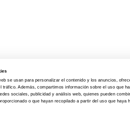
ar subpáginas
ar subpáginas
ies
web se usan para personalizar el contenido y los anuncios, ofrec
el tráfico. Además, compartimos información sobre el uso que ha
edes sociales, publicidad y análisis web, quienes pueden combin
proporcionado o que hayan recopilado a partir del uso que haya
pa
Ayuda