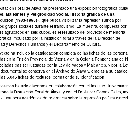
putación Foral de Álava ha presentado una exposición fotográfica titul
s, Maleantes y Peligrosidad Social. Historia gráfica de una
cución (1933-1995)»,
que busca visibilizar la represión sufrida por
ntos grupos sociales durante el franquismo. La muestra, compuesta por
es agrupados en seis cubos, es el resultado del proyecto de memoria
ática impulsado por la institución foral a través de la Dirección de
dad y Derechos Humanos y el Departamento de Cultura.
oyecto ha incluido la catalogación completa de las fichas de las perso
das en la Prisión Provincial de Vitoria y en la Colonia Penitenciaria de
celadas tras ser juzgadas por la Ley de Vagos y Maleantes, y por la Ley
 documental se conserva en el Archivo de Álava y, gracias a su catalog
las 5.645 fichas de reclusos, permitiendo su identificación.
ar subpáginas
osición ha sido elaborada en colaboración con el Instituto Universitari
rono la Diputación Foral de Álava, y con el Dr. Javier Gómez Calvo, inv
», una obra académica de referencia sobre la represión política ejerci