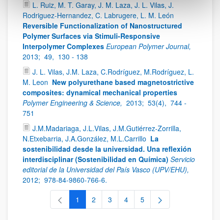
L. Ruiz, M. T. Garay, J. M. Laza, J. L. Vilas, J.
Rodriguez-Hernandez, C. Labrugere, L. M. León
Reversible Functionalization of Nanostructured
Polymer Surfaces via Stimuli-Responsive
Interpolymer Complexes
European Polymer Journal,
2013;
49,
130 - 138
J. L. Vilas, J.M. Laza, C.Rodríguez, M.Rodríguez, L.
M. Leon
New polyurethane based magnetostrictive
composites: dynamical mechanical properties
Polymer Engineering & Science,
2013;
53(4),
744 -
751
J.M.Madariaga, J.L.Vilas, J.M.Gutiérrez-Zorrilla,
N.Etxebarria, J.A.González, M.L.Carrillo
La
sostenibilidad desde la universidad. Una reflexión
interdisciplinar (Sostenibilidad en Química)
Servicio
editorial de la Universidad del País Vasco (UPV/EHU),
2012;
978-84-9860-766-6.
1
2
3
4
5
Página
Página
Página
Página
Página