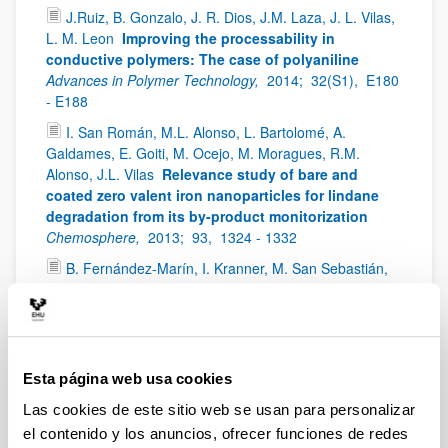
J.Ruiz, B. Gonzalo, J. R. Dios, J.M. Laza, J. L. Vilas,
L. M. Leon
Improving the processability in
conductive polymers: The case of polyaniline
Advances in Polymer Technology,
2014;
32(S1),
E180
- E188
I. San Román, M.L. Alonso, L. Bartolomé, A.
Galdames, E. Goiti, M. Ocejo, M. Moragues, R.M.
Alonso, J.L. Vilas
Relevance study of bare and
coated zero valent iron nanoparticles for lindane
degradation from its by-product monitorization
Chemosphere,
2013;
93,
1324 - 1332
B. Fernández-Marín, I. Kranner, M. San Sebastián,
U. Artetxe, J.M Laza, J.L. Vilas, H.W. Pritchard, J.
Najadaran, F. Míguez, J.M. Becerril and J.I. García-
Plazaola
Evidence for the absence of enzymatic
reactions in the glassy state. A case study of
xanthophyll cycle pigments in the desiccation-
Esta página web usa cookies
tolerant moss Syntrichia ruralis
Journal of
Las cookies de este sitio web se usan para personalizar
Experimental Botany,
2013
el contenido y los anuncios, ofrecer funciones de redes
D. Ortega, N. Pérez, J.L.Vilas, J S.Garitaonandia, K.