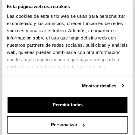
Iradokizunak eta eskaerak
Esta página web usa cookies
Las cookies de este sitio web se usan para personalizar
Idatzi hemen zure iradokizuna edo eskaera
el contenido y los anuncios, ofrecer funciones de redes
sociales y analizar el tráfico. Además, compartimos
Derrigorrezko eremuak
información sobre el uso que haga del sitio web con
nuestros partners de redes sociales, publicidad y análisis
web, quienes pueden combinarla con otra información
que les haya proporcionado o que hayan recopilado a
partir del uso que haya hecho de sus servicios.
Mostrar detalles
Permitir todas
Personalizar