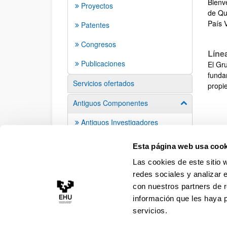
Bienv
Proyectos
de Qu
País 
Patentes
Congresos
Líne
Publicaciones
El Gr
funda
Servicios ofertados
propi
Antiguos Componentes
Mostrar/ocult
Antiguos Investigadores
Alumni
Esta página web usa cook
Las cookies de este sitio 
redes sociales y analizar 
con nuestros partners de r
información que les haya 
servicios.