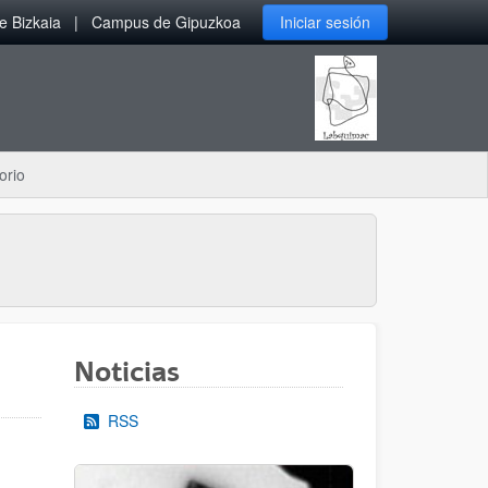
 Bizkaia
Campus de Gipuzkoa
Iniciar sesión
orio
Noticias
RSS