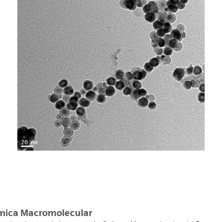
ar subpáginas
ar subpáginas
ar subpáginas
mica Macromolecular