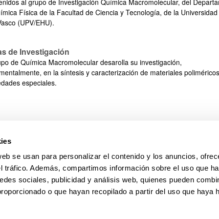
enidos al grupo de Investigación Química Macromolecular, del Depart
ímica Física de la Facultad de Ciencia y Tecnología, de la Universidad
Vasco (UPV/EHU).
as de Investigación
upo de Química Macromolecular desarolla su investigación,
mentalmente, en la síntesis y caracterización de materiales polimérico
edades especiales.
ar subpáginas
ies
web se usan para personalizar el contenido y los anuncios, ofrec
el tráfico. Además, compartimos información sobre el uso que ha
edes sociales, publicidad y análisis web, quienes pueden combin
proporcionado o que hayan recopilado a partir del uso que haya