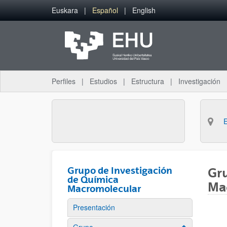
Saltar al contenido principal
Euskara
Español
English
Perfiles
Estudios
Estructura
Investigación
Grupo de Investigación
Gru
de Química
Ma
Macromolecular
Presentación
Mostrar/ocult