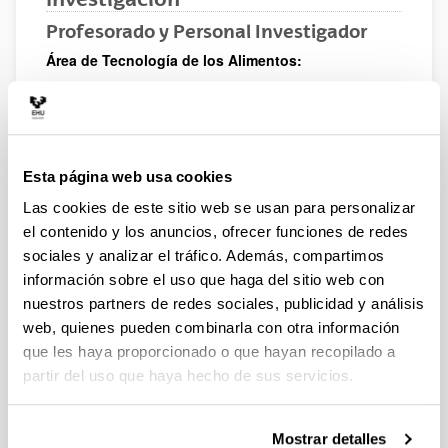
Profesorado y Personal Investigador
Área de Tecnología de los Alimentos:
Luis Javier R. Barron
(
luisjavier.rbarron@ehu.eus
) - Investigador
Principal
Ana Isabel Nájera Ortigosa
(
anaisabel.najera@ehu.eus
)
Esta página web usa cookies
Iñaki Etaio Alonso (
inaki.etaio@ehu.eus
)
Las cookies de este sitio web se usan para personalizar
Noelia Aldai Elkoro-Iribe (
noelia.aldai@ehu.eus
)
el contenido y los anuncios, ofrecer funciones de redes
Gorka Santamarina García
sociales y analizar el tráfico. Además, compartimos
(
gorka.santamarina@ehu.eus
)
información sobre el uso que haga del sitio web con
Área de Bioquímica y Biología Molecular:
nuestros partners de redes sociales, publicidad y análisis
Mailo Virto Lecuona (
mailo.virto@ehu.eus
)
web, quienes pueden combinarla con otra información
Gustavo Amores Olazagirre
que les haya proporcionado o que hayan recopilado a
(
gustavo.amores@ehu.eus
)
partir del uso que haya hecho de sus servicios.
Igor Hernández Ochoa
(
igor.hernandezo@ehu.eus
)
Área de Nutrición y Bromatología:
Mostrar detalles