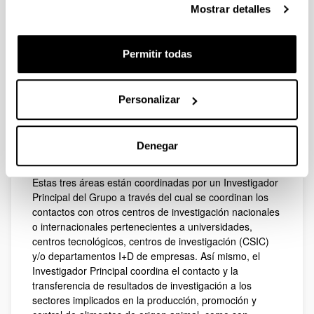
Mostrar detalles
de Alimentos y Nutrición y Bromatología. El área de
Bioquímica y Biología Molecular dispone de laboratorio
de preparación de muestras, laboratorio de bioquímica
Permitir todas
y biología molecular, y laboratorio de análisis
instrumental. El área de Tecnología de Alimentos
dispone de laboratorio de preparación de muestras,
Personalizar
laboratorio de análisis instrumental y planta piloto. El
área de Nutrición y Bromatología dispone de laboratorio
de preparación de muestras, laboratorio de
microbiología y laboratorio de análisis sensorial
Denegar
(LASEHU).
Estas tres áreas están coordinadas por un Investigador
Principal del Grupo a través del cual se coordinan los
contactos con otros centros de investigación nacionales
o internacionales pertenecientes a universidades,
centros tecnológicos, centros de investigación (CSIC)
y/o departamentos I+D de empresas. Así mismo, el
Investigador Principal coordina el contacto y la
transferencia de resultados de investigación a los
sectores implicados en la producción, promoción y