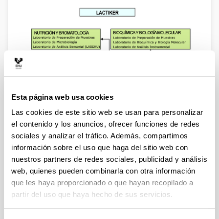
Esta página web usa cookies
Las cookies de este sitio web se usan para personalizar
el contenido y los anuncios, ofrecer funciones de redes
sociales y analizar el tráfico. Además, compartimos
información sobre el uso que haga del sitio web con
nuestros partners de redes sociales, publicidad y análisis
web, quienes pueden combinarla con otra información
que les haya proporcionado o que hayan recopilado a
El grupo de investigación Lactiker es un grupo
partir del uso que haya hecho de sus servicios.
multidisciplinar formado por investigadores que
pertenecen a distintas áreas de conocimiento. Estas
áreas son: Bioquímica y Biología Molecular, Tecnología